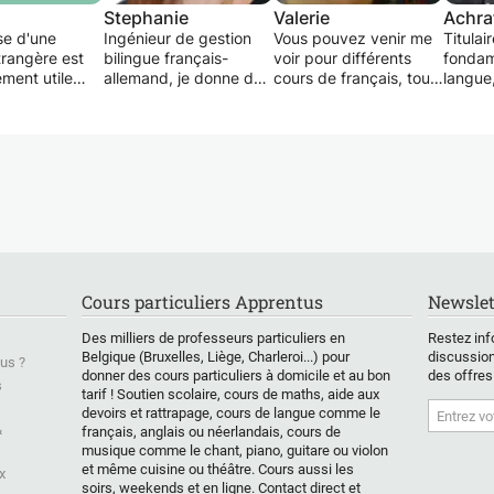
Stephanie
Valerie
Achra
se d'une
Ingénieur de gestion
Vous pouvez venir me
Titulai
trangère est
bilingue français-
voir pour différents
fondam
ment utile
allemand, je donne des
cours de français, tous
langue,
les étudiants
cours particuliers en
personnalisés ou
littéra
nt dans leurs
langues, sciences et
éventuellement en
depuis
 mais aussi un
mathématiques depuis
petits groupes si tout le
avoir u
sant sur le
plusieurs années.
monde a les mêmes
expéri
 travail.
J'adore transmettre ma
besoins. Je suis
enseig
s de parole,
passion pour ces
enseignante avec 20
plusieu
e, de
domaines et établir la
ans d'expérience
acquér
 ...? En tant
méthode
(secondaire et
expérie
er en
d'apprentissage
formation pour
scolair
cation
adaptée à chaque
adultes). Je suis
profes
ue allemand-
élève.
principalement
pouvoir
Cours particuliers Apprentus
Newslet
et un
spécialisée dans
fronco
lle
N'hésitez pas à me
l'explication claire des
le plus
Des milliers de professeurs particuliers en
Restez inf
nce sur le
contacter pour obtenir
fondamentaux de la
correct
Belgique (Bruxelles, Liège, Charleroi...) pour
discussion
us ?
 travail, je
de plus amples
langue française
françai
donner des cours particuliers à domicile et au bon
des offres
s
reux de vous
tarif ! Soutien scolaire, cours de maths, aide aux
informations.
(niveaux A1 - A2 - B1).
devoirs et rattrapage, cours de langue comme le
tteindre votre
J'accepte les élèves de
&
français, anglais ou néerlandais, cours de
Stephanie
l'enseignement
musique comme le chant, piano, guitare ou violon
secondaire jusqu'à la
et même cuisine ou théâtre. Cours aussi les
x
3ème année du
soirs, weekends et en ligne. Contact direct et