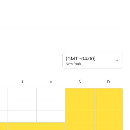
(GMT -04:00)
New York
J
V
S
D