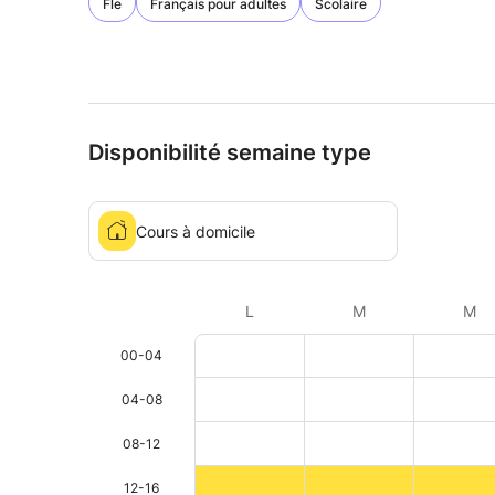
Fle
Français pour adultes
Scolaire
Disponibilité semaine type
Cours à domicile
L
M
M
00-04
04-08
08-12
12-16