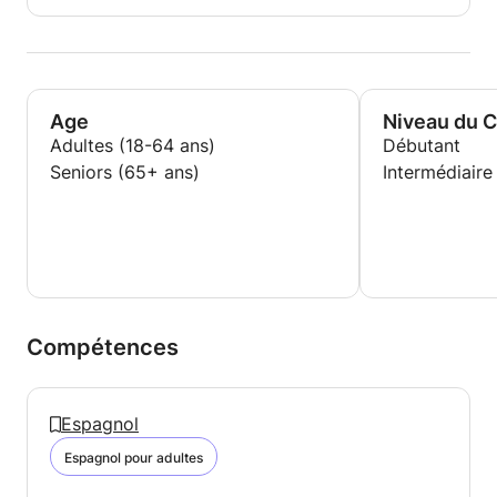
l'espagnol afin de programmer un appel
d'introduction gratuit, au cours duquel nous
trouverons le plan d'apprentissage le mieux adapté
à vos besoins.
Age
Niveau du 
Adultes (18-64 ans)
Débutant
Seniors (65+ ans)
Intermédiaire
Compétences
Espagnol
Espagnol pour adultes