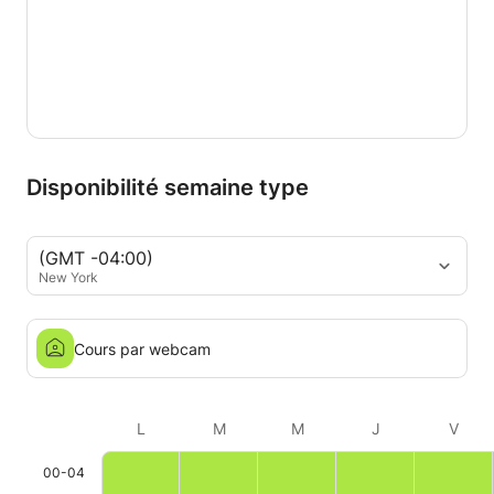
Disponibilité semaine type
(GMT -04:00)
New York
Cours par webcam
L
M
M
J
V
00-04