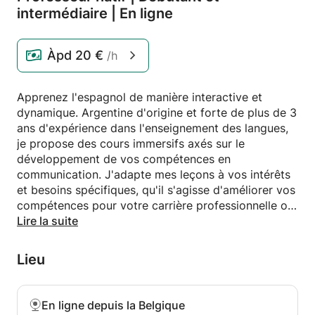
intermédiaire | En ligne
Àpd
20 €
/h
Apprenez l'espagnol de manière interactive et
dynamique. Argentine d'origine et forte de plus de 3
ans d'expérience dans l'enseignement des langues,
je propose des cours immersifs axés sur le
développement de vos compétences en
communication. J'adapte mes leçons à vos intérêts
et besoins spécifiques, qu'il s'agisse d'améliorer vos
compétences pour votre carrière professionnelle ou
de voyager dans des pays hispanophones. Par la
Lire la suite
conversation, j'identifie vos erreurs récurrentes et
vos besoins réels afin d'élaborer un plan
Lieu
d'apprentissage véritablement personnalisé.
Veuillez me contacter pour me faire part de vos
En ligne depuis la Belgique
objectifs concernant votre apprentissage de