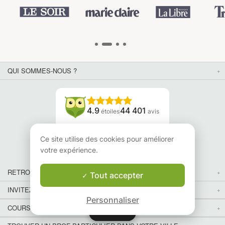
QUI SOMMES-NOUS ?
4.9
44 401
étoiles
avis
Lisez nos avis
Ce site utilise des cookies pour améliorer
votre expérience.
RETROUVEZ-NOUS
Tout accepter
INVITEZ VOS AMIS
Personnaliser
COURS PARTICULIERS DANS VOTRE PAYS :
Carte
Carte