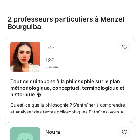
2 professeurs particuliers à Menzel
Bourguiba
نادية
12€
60-min.
Tout ce qui touche à la philosophie sur le plan
méthodologique, conceptuel, terminologique et
historique
Qu'est-ce que la philosophie ? S'entraîner à comprendre
et analyser des textes philosophiques Entraînez-vous à
réviser des essais philosophiques Formation en
méthodologie philosophique Des résumés clairs, complets
Noura
et précis Preuves philosophiques et implications
précieuses sur l'histoire de la philosophie Formation à la