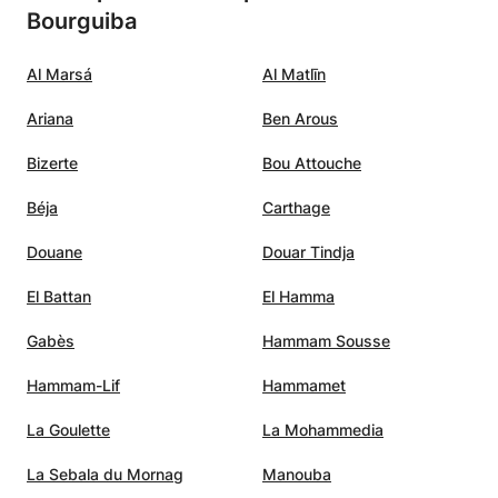
Bourguiba
Al Marsá
Al Matlīn
Ariana
Ben Arous
Bizerte
Bou Attouche
Béja
Carthage
Douane
Douar Tindja
El Battan
El Hamma
Gabès
Hammam Sousse
Hammam-Lif
Hammamet
La Goulette
La Mohammedia
La Sebala du Mornag
Manouba