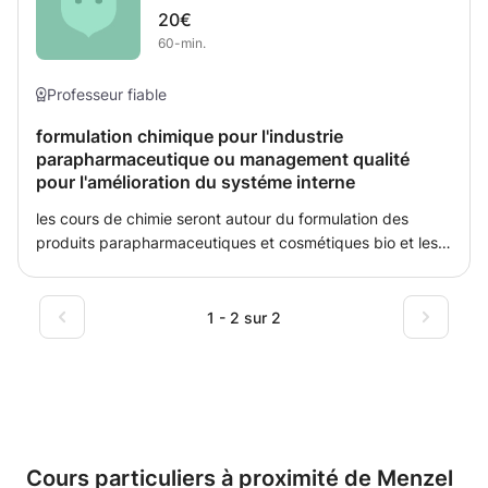
20€
pensée philosophique et au style critique Travailler sur les
60-min.
devoirs et les corriger
Professeur fiable
formulation chimique pour l'industrie
parapharmaceutique ou management qualité
pour l'amélioration du systéme interne
les cours de chimie seront autour du formulation des
produits parapharmaceutiques et cosmétiques bio et les
cours du management seront sous forme du coaching sur
le coté managériale et comment mettre en place un SMQ
bien ciblé formation des BPF et BPL et assistance
1 - 2 sur 2
technique
Cours particuliers à proximité de Menzel