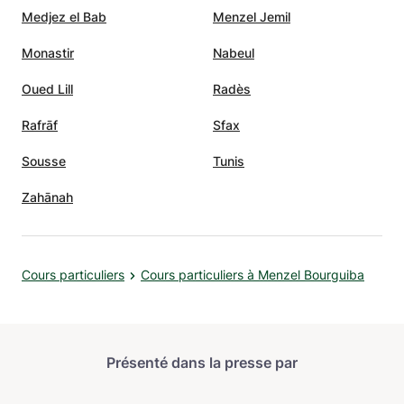
Medjez el Bab
Menzel Jemil
Monastir
Nabeul
Oued Lill
Radès
Rafrāf
Sfax
Sousse
Tunis
Zahānah
Cours particuliers
Cours particuliers à Menzel Bourguiba
Présenté dans la presse par