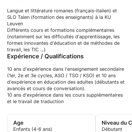
énorme quantité de matériel pédagogique
disponible et je conçois de nouvelles leçons chaque
Langue et littérature romanes (français-italien) et
semaine.
SLO Talen (formation des enseignants) à la KU
Leuven
Différents cours et formations complémentaires
(notamment sur les difficultés d'apprentissage, les
formes innovantes d'éducation et de méthodes de
travail, les TIC ...)
Expérience / Qualifications
10 ans d'expérience dans l'enseignement secondaire
(1er, 2e et 3e cycles, ASO / TSO / KSO) et 10 ans
d'expérience en éducation des adultes (débutants et
avancés et cours de conversation).
10 ans d'expérience dans les cours supplémentaires
et le travail de traduction
Age
Niveau du 
Enfants (4-6 ans)
Débutant