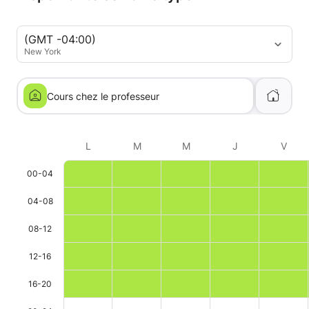
(GMT -04:00)
New York
Cours chez le professeur
L
M
M
J
V
00-04
04-08
08-12
12-16
16-20