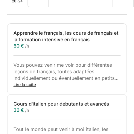
20-24
Apprendre le français, les cours de français et
la formation intensive en français
60 €
/h
Vous pouvez venir me voir pour différentes
leçons de français, toutes adaptées
individuellement ou éventuellement en petits
groupes si tout le monde a les mêmes besoins.
Lire la suite
Je suis professeur avec 12 ans d'expérience
dans l'enseignement secondaire (ASO et TSO
Cours d'italien pour débutants et avancés
et KSO) et aussi 12 ans d'expérience dans
36 €
/h
l'éducation des adultes (cours pour débutants
et cours de conversation). Vous pouvez donc
venir me voir pour parfaire votre français, pour
Tout le monde peut venir à moi italien, les
des cours supplémentaires si vous avez des