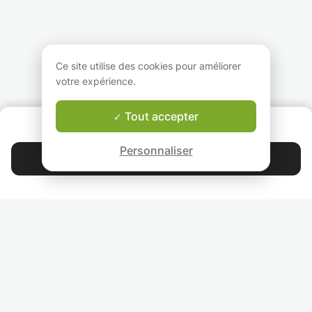
Ce site utilise des cookies pour améliorer
votre expérience.
Tout accepter
QUI SOMMES-NOUS ?
Garantie Le-Bon-Prof
Personnaliser
Contacter Liesbet
4.9
44 397
étoiles
avis
Lisez nos avis
RETROUVEZ-NOUS
INVITEZ VOS AMIS