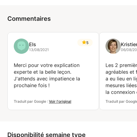
Commentaires
5
Els
Kristie
13/08/2021
06/08/2
Merci pour votre explication
Les 2 premièr
experte et la belle leçon.
agréables et 
J'attends avec impatience la
a eu lieu en l
prochaine fois !
mesures liée
la connexion 
avons pu fair
Traduit par Google :
Voir l'original
Traduit par Googl
numériquemen
impatience le
sera un exerc
entretien d'e
Disponibilité semaine type