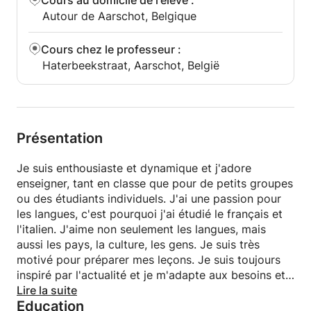
Cours au domicile de l'élève
:
Autour de Aarschot, Belgique
Cours chez le professeur
:
Haterbeekstraat, Aarschot, België
Présentation
Je suis enthousiaste et dynamique et j'adore
enseigner, tant en classe que pour de petits groupes
ou des étudiants individuels. J'ai une passion pour
les langues, c'est pourquoi j'ai étudié le français et
l'italien. J'aime non seulement les langues, mais
aussi les pays, la culture, les gens. Je suis très
motivé pour préparer mes leçons. Je suis toujours
inspiré par l'actualité et je m'adapte aux besoins et
aux intérêts de chacun. Grâce à mon expérience
Lire la suite
Education
d'ASO / TSO / KSO et auprès d'adultes, j'ai une