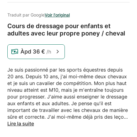
Traduit par Google
Voir l'original
Cours de dressage pour enfants et
adultes avec leur propre poney /
cheval
Àpd
36 €
/h
Je suis passionné par les sports équestres depuis
20 ans. Depuis 10 ans, j'ai moi-même deux chevaux
et je suis un cavalier de compétition. Mon plus haut
niveau atteint est M10, mais je m'entraîne toujours
pour progresser. J'aime aussi enseigner le dressage
aux enfants et aux adultes. Je pense qu'il est
important de travailler avec les chevaux de manière
sûre et correcte. J'ai moi-même déjà pris des leçons
auprès de plusieurs bons formateurs et je suis
Lire la suite
heureux de transmettre ces connaissances.