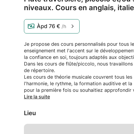
niveaux.
Cours en anglais,
itali
Àpd
76 €
/h
Je propose des cours personnalisés pour tous l
enseignement met l'accent sur le développement 
la confiance en soi, toujours adaptés aux objecti
Dans les cours de flûte/piccolo, nous travaillons l
de répertoire.
Les cours de théorie musicale couvrent tous le
l'harmonie, le rythme, la formation auditive et l
pour la première fois ou souhaitiez approfondir
vous accompagner et vous inspirer.
Lire la suite
Les cours sont ouverts à tous les âges et mon o
concentré mais agréable.
Lieu