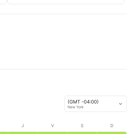
(GMT -04:00)
New York
J
V
S
D