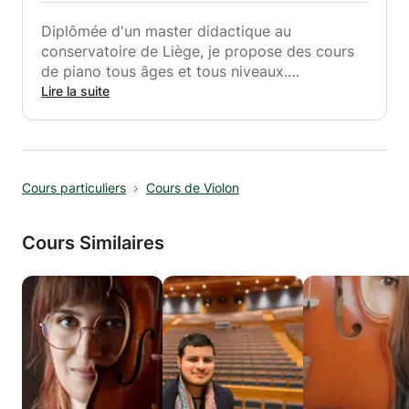
Diplômée d'un master didactique au
conservatoire de Liège, je propose des cours
de piano tous âges et tous niveaux.
J'utilise une méthode personnalisée en
Lire la suite
fonction des goûts et des attentes de chacun.
Je peux aussi inclure les nouvelles
technologies dans l'apprentissage.
La connaissance du solfège n'est pas
Cours particuliers
Cours de Violon
indispensable. La lecture des notes
s'apprendra en parallèle aux besoins de
l'instrument.
Cours Similaires
Contactez-moi pour plus d'infos!