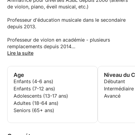
- Conservatoire de Tournai - Cours de piano De
Animatrice pour diverses ASBL depuis 2006 (ateliers
2002 à 2011
de violon, piano, éveil musical, etc.)
Professeur d'éducation musicale dans le secondaire
depuis 2013.
Professeur de violon en académie - plusieurs
remplacements depuis 2014
Lire la suite
Artisan certifiée depuis 2019
Age
Niveau du 
Enfants (4-6 ans)
Débutant
Enfants (7-12 ans)
Intermédiaire
Adolescents (13-17 ans)
Avancé
Adultes (18-64 ans)
Seniors (65+ ans)