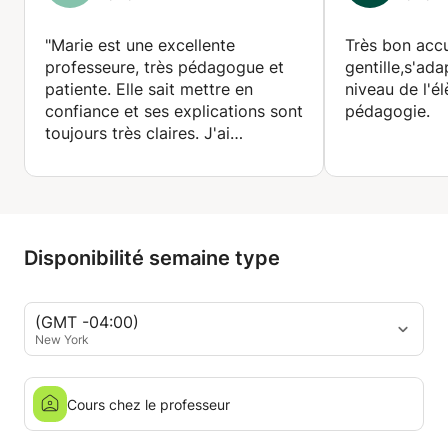
"Marie est une excellente
Très bon accu
professeure, très pédagogue et
gentille,s'ad
patiente. Elle sait mettre en
niveau de l'é
confiance et ses explications sont
pédagogie.
toujours très claires. J'ai
beaucoup progressé grâce à son
accompagnement et c'est
toujours un plaisir de suivre ses
cours. Je la recommande
vivement !"
Disponibilité semaine type
(GMT -04:00)
New York
Cours chez le professeur