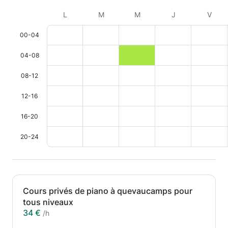
L
M
M
J
V
00-04
04-08
08-12
12-16
16-20
20-24
Cours privés de piano à quevaucamps pour
tous niveaux
34 €
/h