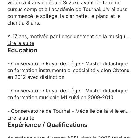
violon à 4 ans en école Suzuki, avant de faire un
cursus complet à l'académie de Tournai. J'y ai aussi
commencé le solfège, la clarinette, le piano et le
chant à 8 ans.
A 17 ans, motivée par l'enseignement de la musique
(et plus spécifiquement du violon), je suis entrée au
Lire la suite
Education
conservatoire royal de Liège où j'ai suivi le cursus
pédagogique jusqu'à obtenir un master didactique
en 2012.
- Conservatoire Royal de Liège - Master didactique
en formation instrumentale, spécialité violon Obtenu
Mon objectif est que chaque élève prenne du plaisir
en 2012 avec distinction
à faire de la musique, mais aussi de découvrir et
exploiter au mieux ses capacités musicales.
- Conservatoire Royal de Liège - Master didactique
en formation musicale M1 suivi en 2009-2010
- Conservatoire de Tournai - Médaille de la ville en
violon Obtenue en 2005 avec la plus grande
Lire la suite
Expérience / Qualifications
distinction