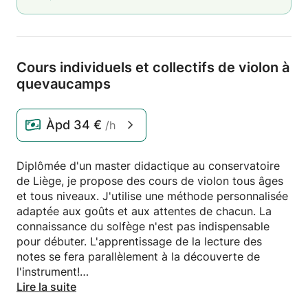
Cours individuels et collectifs de violon à
quevaucamps
Àpd
34 €
/h
Diplômée d'un master didactique au conservatoire
de Liège, je propose des cours de violon tous âges
et tous niveaux. J'utilise une méthode personnalisée
adaptée aux goûts et aux attentes de chacun. La
connaissance du solfège n'est pas indispensable
pour débuter. L'apprentissage de la lecture des
notes se fera parallèlement à la découverte de
l'instrument!
Je peux prêter un violon pour débuter.
Lire la suite
Des cours collectifs sont envisageables si vous