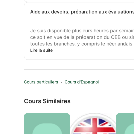
Aide aux devoirs, préparation aux évaluations
Je suis disponible plusieurs heures par semain
ce soit en vue de la préparation du CEB ou si
toutes les branches, y compris le néerlandais ai
l'élève. Mon but est aussi de l'aider à se ren
Lire la suite
conscience et parvienne à les surmonter.
Suivi possible jusqu'à la 4è secondaire dans t
Cours particuliers
Cours d'Espagnol
Cours Similaires