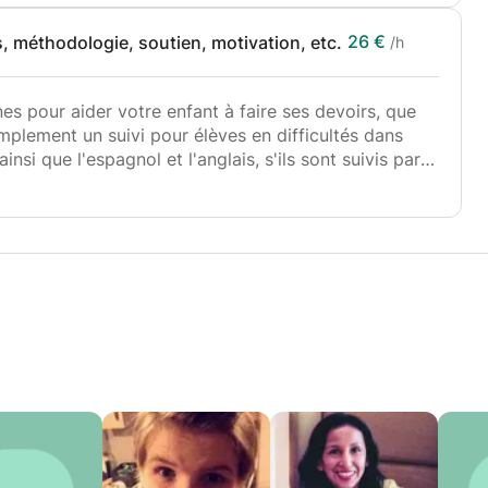
26 €
, méthodologie, soutien, motivation, etc.
/h
es pour aider votre enfant à faire ses devoirs, que
mplement un suivi pour élèves en difficultés dans
nsi que l'espagnol et l'anglais, s'ils sont suivis par
dre compte de ses erreurs afin qu'il en prenne
outes les branches.