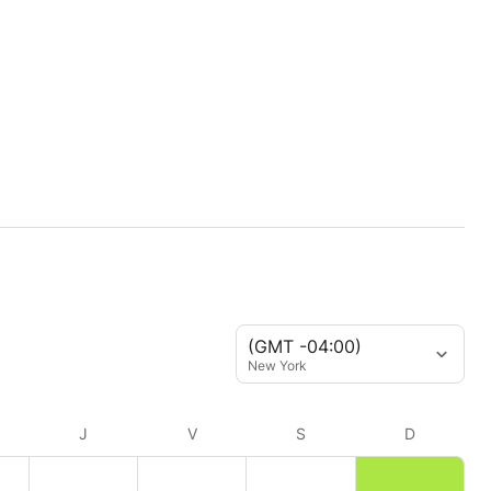
(GMT -04:00)
New York
J
V
S
D