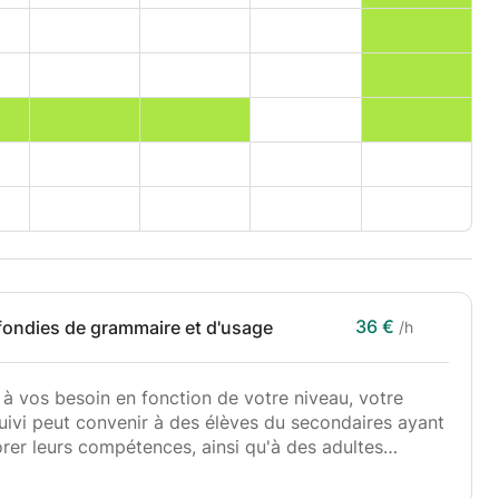
36 €
fondies de grammaire et d'usage
/h
à vos besoin en fonction de votre niveau, votre
suivi peut convenir à des élèves du secondaires ayant
orer leurs compétences, ainsi qu'à des adultes
s jeunes enfants (àpt de 12 ans) qui n'ont pas de base