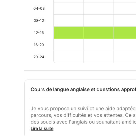
04-08
08-12
12-16
16-20
20-24
Cours de langue anglaise et questions appro
Je vous propose un suivi et une aide adaptée 
parcours, vos difficultés et vos attentes. Ce 
des soucis avec l'anglais ou souhaitant améli
souhaitant ajouter l'anglais à leur CV ou à de
Lire la suite
ou nécessitent une aide supplémentaire.