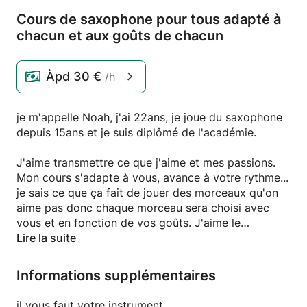
Cours de saxophone pour tous adapté à
chacun et aux goûts de chacun
Àpd
30 €
/h
je m'appelle Noah, j'ai 22ans, je joue du saxophone
depuis 15ans et je suis diplômé de l'académie.
J'aime transmettre ce que j'aime et mes passions.
Mon cours s'adapte à vous, avance à votre rythme...
je sais ce que ça fait de jouer des morceaux qu'on
aime pas donc chaque morceau sera choisi avec
vous et en fonction de vos goûts. J'aime le
classique mais par dessus tout les musiques de film,
Lire la suite
c'est une vrai passion pour moi.
Informations supplémentaires
Je suis joyeux, toujours de bonne humeur avec le
contact facile. Je suis très patient, calme et
il vous faut votre instrument