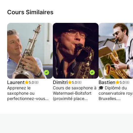
Cours Similaires
Laurent
Dimitri
Bastien
5.0
(8)
5.0
(8)
5.0
(8)
Apprenez le
Cours de saxophone à
🎓 Diplômé du
saxophone ou
Watermael-Boitsfort
conservatoire roy
perfectionnez-vous
(proximité place
Bruxelles.
avec un musicien
Wiener).
professionnel réputé.
Apprendre le
🎷 Mes cours
Quels que soient votre
saxophone ce n'est
mélangent aspec
style préféré, votre
pas évident mais c'est
pratiques et noti
niveau et votre âge, je
néanmoins à portée de
théoriques, selon 
vous propose une
tous.
intérêts de l'élève