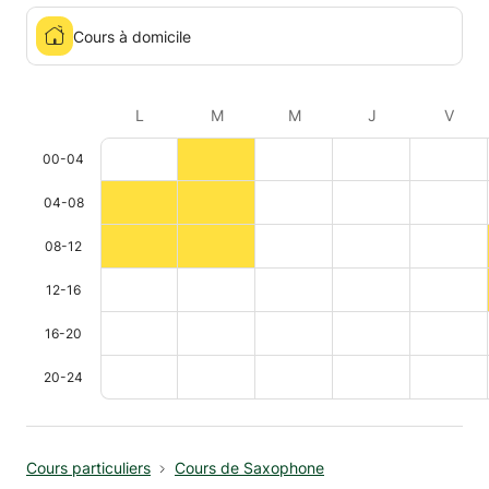
Cours à domicile
L
M
M
J
V
00-04
04-08
08-12
12-16
16-20
20-24
Cours particuliers
Cours de Saxophone