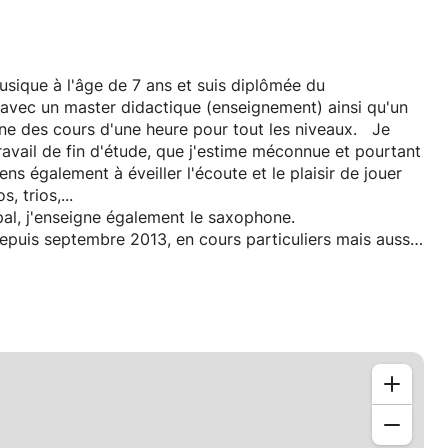
musique à l'âge de 7 ans et suis diplômée du
 avec un master didactique (enseignement) ainsi qu'un
e des cours d'une heure pour tout les niveaux. Je
ravail de fin d'étude, que j'estime méconnue et pourtant
ns également à éveiller l'écoute et le plaisir de jouer
 trios,...
ipal, j'enseigne également le saxophone.
depuis septembre 2013, en cours particuliers mais aussi
académies et écoles de musique. Lors de mes différents
 âges et tous les niveaux, j'ai donc appris à adapter mes