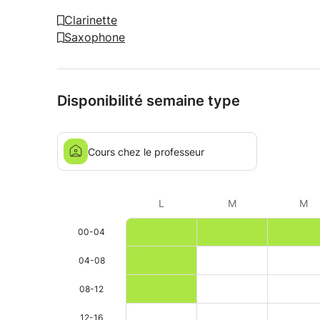
Clarinette
Saxophone
Disponibilité semaine type
Cours chez le professeur
L
M
M
00-04
04-08
08-12
12-16