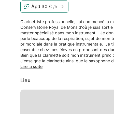
Àpd
30 €
/h
Clarinettiste professionnelle, j'ai commencé la 
Conservatoire Royal de Mons d'où je suis sortie
master spécialisé dans mon instrument. Je donn
parle beaucoup de la respiration, sujet de mon t
primordiale dans la pratique instrumentale. Je tie
ensemble chez mes élèves en proposant des duos,
Bien que la clarinette soit mon instrument princ
J'enseigne la clarinette ainsi que le saxophone 
lors de stages ainsi qu'au sein de différentes 
Lire la suite
postes, j'ai eu l'occasion d'enseigner à tous les
cours en fonction de ces critères.
Lieu