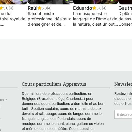
Raúl
Eduardo
Gauth
5.0
(4)
5.0
(4)
5.0
(4)
mé du
Saxophoniste
La musique est le
Diplôm
oire royal de
professionnel désireux
langage de l'âme et de
de sax
.
d'enseigner et de
la nature, c'est un outil
Conser
travailler pour sortir la
puissant pour nous
Bruxell
ours
meilleur version de
exprimer !
Licenc
t aspects
vous-même !
de la 
 et notions
Je suis musicien
et d'u
s, selon les
Les cours sont destinés
professionnel diplômé
d'étud
e l'élève, à
à tous les niveaux,
d'un master du
saxoph
adapte pour lui
enfants ou adultes.
Conservatoire Royal de
Je don
cours qui lui
On suit une méthode
Bruxelles, j'enseigne
saxoph
éellement les
de travail où vous
depuis de nombreuses
improvi
qui lui
développerez de
années dans
harmoni
ont de
manière continue et
différentes écoles de
Les co
Cours particuliers Apprentus
Newslet
nt s'épanouir
profonde votre
musique, j'ai beaucoup
propos
domaine
musicalité, façon de
d'expérience dans
l'appr
Des milliers de professeurs particuliers en
Restez inf
jouer, expressivité et
l'enseignement aux
morcea
Belgique (Bruxelles, Liège, Charleroi...) pour
discussion
us ?
technique.
adultes et aux enfants,
niveau 
donner des cours particuliers à domicile et au bon
des offres
s
c 10 ans
tarif ! Soutien scolaire, cours de maths, aide aux
-------------------------
et je donne des cours
ses go
devoirs et rattrapage, cours de langue comme le
ence de cours
-------------------------
pour tous les niveaux,
travail
&
français, anglais ou néerlandais, cours de
et en
----------------------
débutants,
de l'ai
musique comme le chant, piano, guitare ou violon
r ainsi qu'en
intermédiaires ou
plaisir
et même cuisine ou théâtre. Cours aussi les
x
es de
Raúl est un
avancés, j'adapte les
dévelo