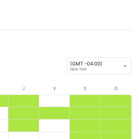
(GMT -04:00)
New York
J
V
S
D