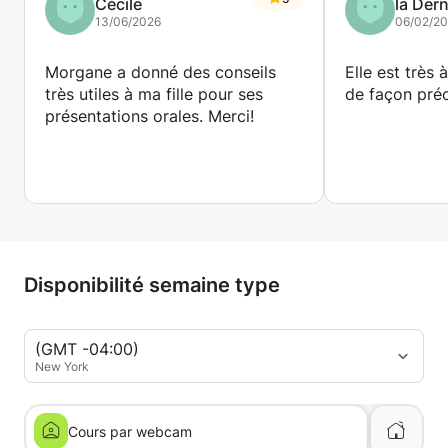
Cécile
la Dern
13/06/2026
06/02/2
Morgane a donné des conseils
Elle est très 
très utiles à ma fille pour ses
de façon préc
présentations orales. Merci!
Disponibilité semaine type
(GMT -04:00)
New York
Cours par webcam