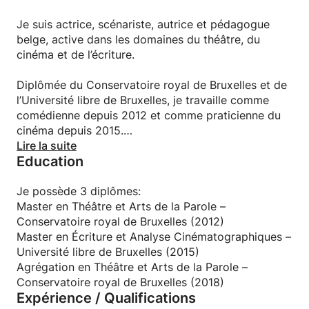
Je suis actrice, scénariste, autrice et pédagogue
belge, active dans les domaines du théâtre, du
cinéma et de l’écriture.
Diplômée du Conservatoire royal de Bruxelles et de
l’Université libre de Bruxelles, je travaille comme
comédienne depuis 2012 et comme praticienne du
cinéma depuis 2015.
Je suis également titulaire d’un master en écriture
Lire la suite
Education
cinématographique et d’une agrégation en Arts de la
Parole.
Je possède 3 diplômes:
Depuis plusieurs années, j’anime des cours de
Master en Théâtre et Arts de la Parole –
théâtre, des ateliers d’écriture et des
Conservatoire royal de Bruxelles (2012)
accompagnements personnalisés pour les
Master en Écriture et Analyse Cinématographiques –
personnes souhaitant préparer un dossier, un
Université libre de Bruxelles (2015)
examen d’entrée, un projet artistique ou améliorer
Agrégation en Théâtre et Arts de la Parole –
leur aisance à l’oral ou à l’écrit.
Conservatoire royal de Bruxelles (2018)
Expérience / Qualifications