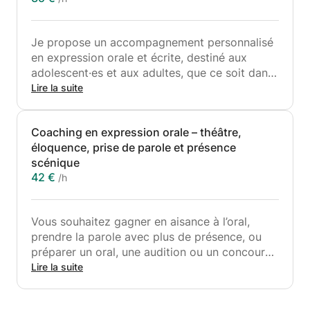
Je propose un accompagnement personnalisé
en expression orale et écrite, destiné aux
adolescent·es et aux adultes, que ce soit dans
un cadre artistique, scolaire ou professionnel.
Lire la suite
Ce cours s’adresse à toute personne qui
Coaching en expression orale – théâtre,
souhaite :
éloquence, prise de parole et présence
scénique
Préparer un examen d’entrée (école d’art,
42 €
/h
théâtre, concours, etc.)
Gagner en aisance à l’oral (présentation,
Vous souhaitez gagner en aisance à l’oral,
entretien, prise de parole en public)
prendre la parole avec plus de présence, ou
préparer un oral, une audition ou un concours
Améliorer ou construire un CV, une lettre de
?
Lire la suite
motivation, un dossier de candidature
Vous êtes curieux·se d’explorer les outils du
théâtre pour renforcer votre expressivité,
Être accompagnée dans un projet d’écriture