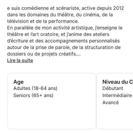
Mon approche est bienveillante, adaptée à chaque
personne, et mêle outils concrets, écoute active et
e suis comédienne et scénariste, active depuis 2012
esprit créatif.
dans les domaines du théâtre, du cinéma, de la
télévision et de la performance.
En parallèle de mon activité artistique, j’enseigne le
théâtre et l’art oratoire, et j’anime des ateliers
d’écriture et des accompagnements personnalisés
autour de la prise de parole, de la structuration de
dossiers ou de projets créatifs.
Mon approche croise rigueur, créativité et
Lire la suite
bienveillance, avec une attention particulière aux
profils atypiques ou aux parcours non linéaires.
Age
Niveau du 
Adultes (18-64 ans)
Débutant
Seniors (65+ ans)
Intermédiaire
Avancé