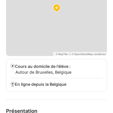
portée à vos projets.
Le lien de visio est envoyé avant chaque séance. En
présentiel, le lieu sera défini ensemble sur Bruxelles.
Les suivis sur plusieurs séances sont possibles via
les forfaits.
|
Cours au domicile de l'élève
:
Autour de Bruxelles, Belgique
En ligne depuis la Belgique
Présentation