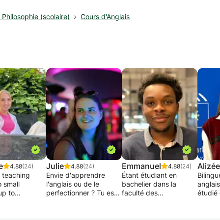
Philosophie (scolaire)
Cours d'Anglais
e
Julie
Emmanuel
Alizée
4.88
(24)
4.88
(24)
4.88
(24)
n teaching
Envie d'apprendre
Étant étudiant en
Bilingu
o small
l'anglais ou de le
bachelier dans la
anglais
up to
perfectionner ? Tu es
faculté des
étudié
s at École
au bon endroit !
bioingénieur de
pays, 
e
L'anglais est une des
l'Université Catholique
cours 
onale. I give
langues les plus
de Louvain, les
pour to