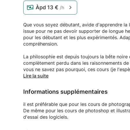
Àpd
13 €
/h
Que vous soyez débutant, avide d'apprendre la l
issue pour ne pas devoir supporter de longue he
pour les débutant et les plus expérimentés. Ada
compréhension.
La philosophie est depuis toujours la bête noire
complètement perdu dans les raisonnements de 
vous ne savez pas pourquoi, ces cours (je l'espè
océan d'idées plus abstraites les unes que les au
Lire la suite
Photographe amateur voulant se lancer dans les
Informations supplémentaires
appareil photo ou aspirant journaliste impatient 
que je partage ma passion de la photographie et
il est préférable que pour les cours de photogra
également disposé a vous enseigner les rudiment
De même pour les cours de photoshop et illustrat
(Adobe).
d'essai des logiciels.