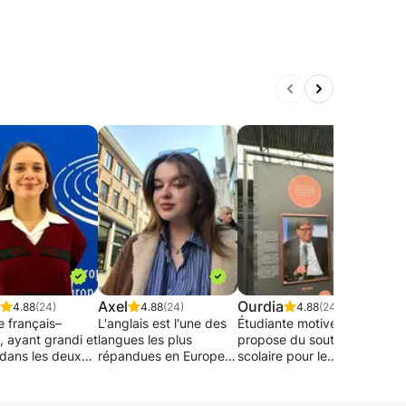
Axel
Ourdia
Emm
4.88
(24)
4.88
(24)
4.88
(24)
e français–
L'anglais est l'une des
Étudiante motivée, je
Tute
, ayant grandi et
langues les plus
propose du soutien
d'ang
 dans les deux
répandues en Europe,
scolaire pour le
L’an
je propose des
facilitant ainsi la
primaire et la 1ère et
mater
personnalisés
communication. Mes
2ème secondaire.
des 
us les âges et
cours visent à
J’aide en français,
prati