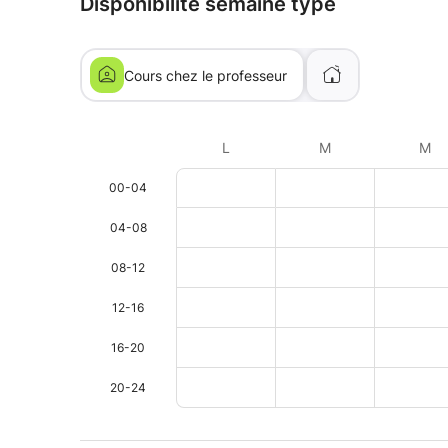
Disponibilité semaine type
Cours chez le professeur
L
M
M
00-04
04-08
08-12
12-16
16-20
20-24