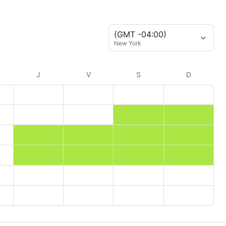
(GMT -04:00)
New York
J
V
S
D