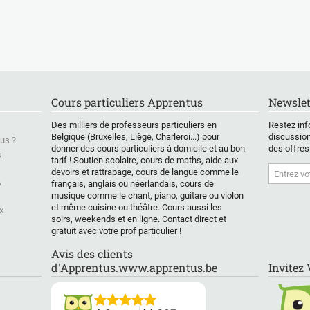
or beginners
courantes et les plus
disciplines scientifiques
niveau
rmediate
utiles dans le monde,
font partie de mon
débuta
 mix between
que ce soit pour
quotidien également.
J’ai pl
d English so
travailler, voyager,
J'enseigne la chimie, la
d’expé
 doesn't get
regarder des séries en
physique ainsi que la
l’acc
sed, but also
VO, comprendre ta star
biologie aux élèves
éducati
hem to
favorite américaine ou
jusqu'en sixième
devoir
nd every
anglaise...
secondaire. (Mes cours
soutien
Cours particuliers Apprentus
Newslet
de sciences sont
prépar
Quoi ? Un cours
dispensés en français
exame
Des milliers de professeurs particuliers en
Restez inf
nners, we
d'anglais autant pour
!).
Belgique (Bruxelles, Liège, Charleroi...) pour
discussion
us ?
alk about our
les débutants que pour
Mes co
donner des cours particuliers à domicile et au bon
des offres
s
ings, what's
tarif ! Soutien scolaire, cours de maths, aide aux
les avancés, autant
aux be
devoirs et rattrapage, cours de langue comme le
 us and what
pour les enfants que
élève :
&
français, anglais ou néerlandais, cours de
s on a daily
les adultes... on
l’expre
musique comme le chant, piano, guitare ou violon
Numbers,
découvre les bases de
enrich
et même cuisine ou théâtre. Cours aussi les
x
s, the weather,
la langue, la grammaire
vocabu
soirs, weekends et en ligne. Contact direct et
imple
et du vocabulaire utile
renfor
gratuit avec votre prof particulier !
, what's a
de façon amusante, ou
gramma
 pronoun and
on approfondis ces
découve
Avis des clients
 put them in a
connaissances, avec
Patient
d'Apprentus.www.apprentus.be
Invitez
 I like to find
quelques révisions si
et à l’
tivities so
nécessaire.
une at
pupil/student
Évidemment, on
particu