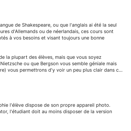
angue de Shakespeare, ou que l'anglais ai été la seul
ures d'Allemands ou de néerlandais, ces cours sont
ptés à vos besoins et visant toujours une bonne
 de la plupart des élèves, mais que vous soyez
Nietzsche ou que Bergson vous semble géniale mais
re) vous permettrons d'y voir un peu plus clair dans cet
tres.
 méandres artistiques du mode "Manuel" de votre
de faire parler les images, c'est avec un immense plaisir
 mon savoir en terme de communication social ! je suis
phie l'élève dispose de son propre appareil photo.
s du post-traitement avec photoshop et illustrator
or, l'étudiant doit au moins disposer de la version