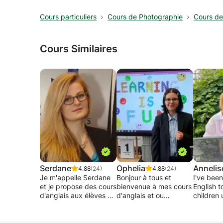
Cours particuliers
Cours de Photographie
Cours de 
Cours Similaires
Serdane
Ophelia
Annelis
4.88
(24)
4.88
(24)
Je m'appelle Serdane
Bonjour à tous et
I've bee
et je propose des cours
bienvenue à mes cours
English t
d'anglais aux élèves du
d'anglais et ou
children 
secondaire et aux
d'allemand donnés en
teenager
adultes qui éprouvent
groupe. J'organise des
Français
des difficultés à
cours d'anglais et
Internati