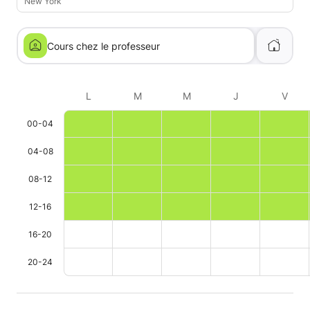
New York
Cours chez le professeur
L
M
M
J
V
00-04
04-08
08-12
12-16
16-20
20-24