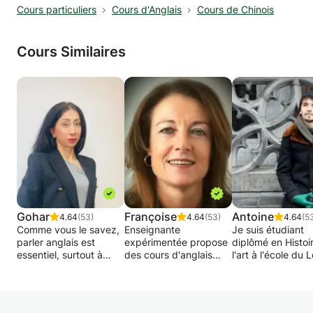
Cours particuliers
Cours d'Anglais
Cours de Chinois
Cours Similaires
Gohar
Françoise
Antoine
4.64
(53)
4.64
(53)
4.64
(5
Comme vous le savez,
Enseignante
Je suis étudiant
parler anglais est
expérimentée propose
diplômé en Histoi
essentiel, surtout à
des cours d'anglais
l'art à l'école du 
l'étranger et ne parle
tous niveaux pour
à Paris et en design
pas la langue locale.
adultes et adolescents
mode à la Cambr
Que vous commenciez
motivés soucieux de
Bruxelles (issu d'
par les bases ou que
s'améliorer.
baccalauréat fran