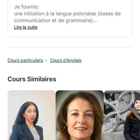
Je fournis:
une initiation à la langue polonaise (bases de
communication et de grammaire)
enseignement à tous les niveaux de langue (de
Lire la suite
l'élémentaire à avancé)
idiomes et détails culturels sur la langue
polonaise et la vie en Pologne
spécial: art, cinéma et littérature
Cours particuliers
Cours d'Anglais
expérience dans l'enseignement aux enfants et
aux adultes
traduction: polonais - anglais, anglais -
Cours Similaires
polonais.