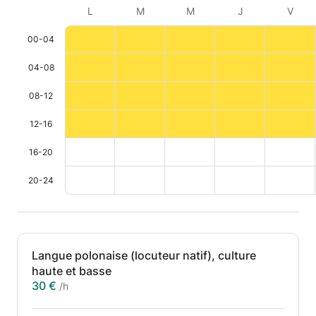
L
M
M
J
V
00-04
04-08
08-12
12-16
16-20
20-24
Langue polonaise (locuteur natif), culture
haute et basse
30 €
/h