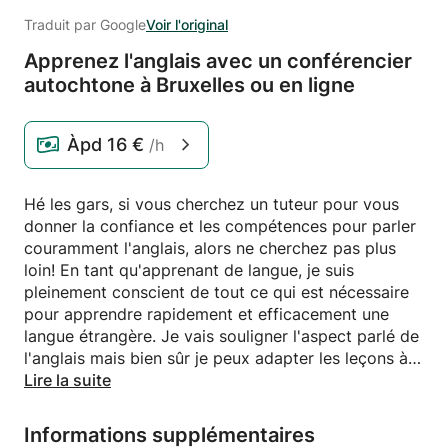
Traduit par Google
Voir l'original
Apprenez l'anglais avec un conférencier
autochtone à Bruxelles ou en ligne
Àpd
16 €
/h
Hé les gars, si vous cherchez un tuteur pour vous
donner la confiance et les compétences pour parler
couramment l'anglais, alors ne cherchez pas plus
loin! En tant qu'apprenant de langue, je suis
pleinement conscient de tout ce qui est nécessaire
pour apprendre rapidement et efficacement une
langue étrangère. Je vais souligner l'aspect parlé de
l'anglais mais bien sûr je peux adapter les leçons à
vos besoins.
Lire la suite
J'ai aussi de l'expérience dans l'enseignement et le
tutorat de l'anglais aux étudiants russes en Russie et
Informations supplémentaires
je suis sûr que vous verrez des résultats rapides des