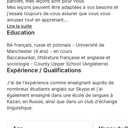
paroles, mes leçons sont pour vous.
Mes leçons peuvent être adaptées à vos besoins et
j'essaie toujours de vous assurer que vous vous
amusez tout en apprenant.
Je suis quelqu'un qui aime interagir avec des gens
Lire la suite
Education
de partout dans le monde et j'ai des intérêts variés
pour que les leçons ne soient pas ennuyeuses. Je
suis également passionné par les langues et je suis
BA français, russe et polonais - Université de
donc pleinement conscient du processus
Manchester (4 ans) - en cours
d’apprentissage des langues.
Baccalauréat, littérature française et anglaise et
Je viens de rentrer d'un séjour Erasmus en Russie,
sociologie - County Upper School (Angleterre)
Expérience / Qualifications
où je donnais des cours et enseignais l'anglais à des
russes dans une école de langues.
J'ai de l'expérience comme enseignant auprès de
nombreux étudiants anglais sur Skype et j'ai
également enseigné dans une école de langues à
Kazan, en Russie, ainsi que dans un club d'échange
linguistique.