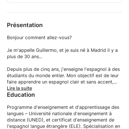
Présentation
Bonjour comment allez-vous?
Je m'appelle Guillermo, et je suis né à Madrid il y a
plus de 30 ans...
Depuis plus de cinq ans, j'enseigne l'espagnol à des
étudiants du monde entier. Mon objectif est de leur
faire apprendre un espagnol clair et sans accent,
avec une grammaire et une orthographe
Lire la suite
Education
irréprochables. Mes cours sont clairs, pratiques et
entièrement personnalisés, ce qui vous permet de
progresser dès le premier jour en espagnol
Programme d'enseignement et d'apprentissage des
authentique.
langues – Université nationale d'enseignement à
distance (UNED), et certificat d'enseignement de
Envie d'apprendre avec un professeur natif de
l'espagnol langue étrangère (ELE). Spécialisation en