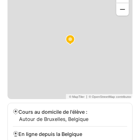
- Une méthode étape par étape pour vous aider à
progresser en toute sécurité et à constater de
véritables résultats.
- Un style d'enseignement accessible, calme et
motivant.
Apprendre l'espagnol peut vous ouvrir de
nombreuses portes, tant personnelles que
professionnelles.
|
Cours au domicile de l'élève
:
Autour de Bruxelles, Belgique
En ligne depuis la Belgique