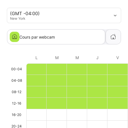
(GMT -04:00)
New York
Cours par webcam
L
M
M
J
V
00-04
04-08
08-12
12-16
16-20
20-24