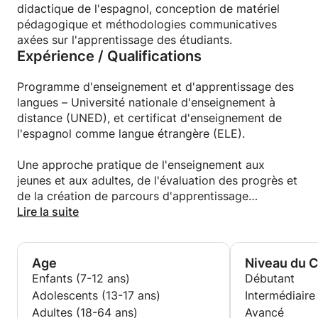
Madrid ? Je propose des cours structurés, le
didactique de l'espagnol, conception de matériel
matériel pédagogique est inclus, avec des exercices
pédagogique et méthodologies communicatives
facultatifs, le tout dans une ambiance conviviale et
axées sur l'apprentissage des étudiants.
Expérience / Qualifications
stimulante. Si vous souhaitez essayer, écrivez-moi
et je vous expliquerai ma méthode et mon
programme d'apprentissage, sans engagement.
Programme d'enseignement et d'apprentissage des
langues – Université nationale d'enseignement à
distance (UNED), et certificat d'enseignement de
l'espagnol comme langue étrangère (ELE).
Une approche pratique de l'enseignement aux
jeunes et aux adultes, de l'évaluation des progrès et
de la création de parcours d'apprentissage
personnalisés.
Lire la suite
Age
Niveau du 
Enfants (7-12 ans)
Débutant
Adolescents (13-17 ans)
Intermédiaire
Adultes (18-64 ans)
Avancé