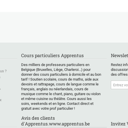
tiques ou
du secondaire inférieur
enseignement
z renforcer vos
ou supérieur souhaitant
personnalisé et adapté
ances pour
renforcer leurs bases,
à l'âge des joueurs,
ssir à l'école ?
combler des lacunes
transformant la
est fait pour
ou se préparer
curiosité en un jeu
aîtrisez les
efficacement à un
stratégique et confiant.
ntaux des
examen.
Les cours sont
iques – Les
soigneusement
entielles pour
Nous travaillerons
structurés pour que les
 Tous les
ensemble la
enfants découvrent
 vous propose
compréhension des
chaque pièce à travers
Cours particuliers Apprentus
Newslet
mpagnement
notions clés
des histoires et des
pour
(arithmétique,
mini-jeux, tandis que
Des milliers de professeurs particuliers en
Restez inf
dre en
géométrie, algèbre,
les plus âgés se
Belgique (Bruxelles, Liège, Charleroi...) pour
discussion
us ?
r les notions
fonctions...) à travers
plongent dans les
donner des cours particuliers à domicile et au bon
des offres
s
tales,
tarif ! Soutien scolaire, cours de maths, aide aux
des explications
ouvertures, les motifs
devoirs et rattrapage, cours de langue comme le
ables à la
claires, des exercices
tactiques, les
&
français, anglais ou néerlandais, cours de
scolaire.
progressifs et une
techniques de fin de
musique comme le chant, piano, guitare ou violon
méthode adaptée au
partie et une réflexion
et même cuisine ou théâtre. Cours aussi les
x
choisir ce
rythme de chaque
positionnelle plus
soirs, weekends et en ligne. Contact direct et
élève.
approfondie. Chaque
gratuit avec votre prof particulier !
s en
séance allie
tiques
L’objectif est de
explications concises,
Avis des clients
nt le socle de
redonner confiance, de
exercices sur échiquier,
d'Apprentus.www.apprentus.be
Invitez
ssite
développer la logique
énigmes interactives et