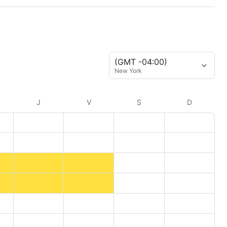
(GMT -04:00)
New York
J
V
S
D