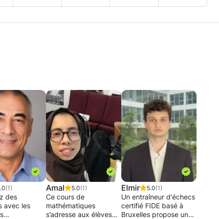
Amal
Elmir
.0
(1)
5.0
(1)
5.0
(1)
z des
Ce cours de
Un entraîneur d'échecs
és avec les
mathématiques
certifié FIDE basé à
s
s’adresse aux élèves
Bruxelles propose un