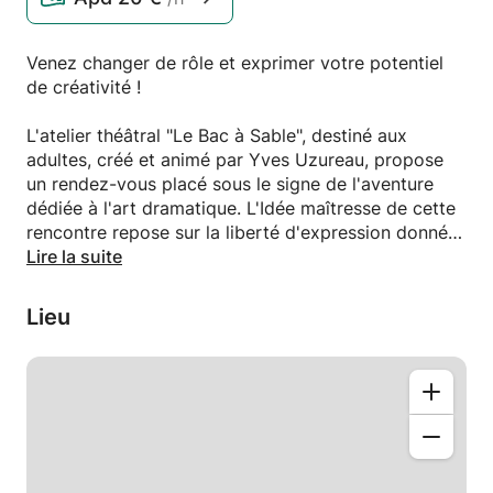
Venez changer de rôle et exprimer votre potentiel
de créativité !
L'atelier théâtral "Le Bac à Sable", destiné aux
adultes, créé et animé par Yves Uzureau, propose
un rendez-vous placé sous le signe de l'aventure
dédiée à l'art dramatique. L'Idée maîtresse de cette
rencontre repose sur la liberté d'expression donnée
à chaque participant.
Lire la suite
Initiation aux rudiments du jeu théâtral à travers l'art
Lieu
de l'improvisation, la construction d'un personnage,
l'étude des comportements humains et des
émotions, éléments qui constituent la palette de
couleurs du comédien.
Entrez dans un processus qui laissera émerger
l'artiste en vous, avec sa spontanéité, sa liberté, ses