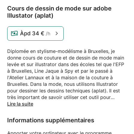
Cours de dessin de mode sur adobe
Illustator (aplat)
Àpd
34 €
/h
Diplomée en stylisme-modélisme à Bruxelles, je
donne cours de couture et de dessin de mode main
levée et sur illustrator dans des écoles tel que l'EFP
à Bruxelles, Line Jaque à Spy et par le passé à
l'Atelier Lannaux et à la maison de la couture à
Bruxelles. Dans la mode, nous utilisons Illustrator
pour dessiner les dessins techniques (aplat). Il est
très important de savoir utiliser cet outil pour
trouver du travail sur le marché de l'emploi dans le
Lire la suite
secteur de la mode. N'hésitez pas à me contacter
pour toutes questions supplémentaires.
Informations supplémentaires
Apporter votre ordinateur avec le programme