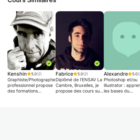
Cours Similaires
Kenshin
Fabrice
Alexandre
5.0
(2)
5.0
(2)
5.0
(
Graphiste/Photographe
Diplômé de l'ENSAV La
Photoshop et/ou
professionnel propose
Cambre, Bruxelles, je
illustrator : appr
des formations
propose des cours sur
les bases du
individualisées des 3
la série Adobe
programme, ou le
logiciels les plus
(Photoshop, lllustrator,
perfectionnement
répandus en
Indesign). J'utilise ces
les plus avancés.
graphisme et
programmes pour mon
traitement d'image. Par
travail ainsi qu'à usage
Photoshop perme
des exemples
personnel. Le cours a
retoucher ou de
concrets, depuis le
pour objectif de faire
modifier des
concept jusqu'à la
découvrir ces
images/photos en