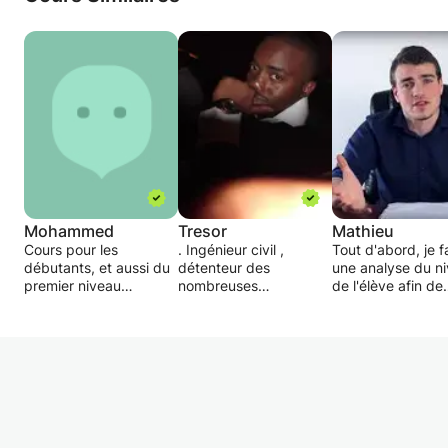
Mohammed
Tresor
Mathieu
Cours pour les
. Ingénieur civil ,
Tout d'abord, je f
débutants, et aussi du
détenteur des
une analyse du n
premier niveau
nombreuses
de l'élève afin de
secondaire (première
certifications réseaux
pouvoir utiliser un
année, deuxième
(CCNA,CCNP,CCDP,CICA,CICE,F5),acc
langage qui lui
année et troisième
et encadre des
convient.
année).
etudiants ou
professionnels désireux
Ensuite, j'applique ma
Mon but est de faire
d'obtenir leur
méthode qui a fai
progresser l'élève et
certification CCNA.
preuves tout en s
sera en mesure de :
Ce cours s'adresse
une ligne conduct
- Utiliser Word, Excel,
particulièrement aux
afin d'atteindre