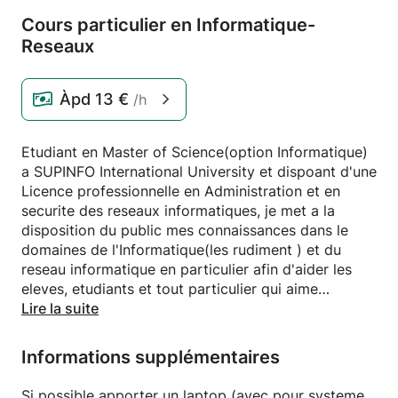
Cours particulier en Informatique-
Reseaux
Àpd
13 €
/h
Etudiant en Master of Science(option Informatique)
a SUPINFO International University et dispoant d'une
Licence professionnelle en Administration et en
securite des reseaux informatiques, je met a la
disposition du public mes connaissances dans le
domaines de l'Informatique(les rudiment ) et du
reseau informatique en particulier afin d'aider les
eleves, etudiants et tout particulier qui aime
l'Informatique.
Lire la suite
Dans ce cour, l'etudiant apprendra les rudiments en
Informations supplémentaires
reseau et sera en mesure d'etablir un reseau de
plusieurs machines(ordinateurs) sous Windows et
Si possible apporter un laptop (avec pour systeme