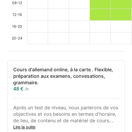
08-12
12-16
16-20
20-24
Cours d'allemand online, à la carte . Flexible,
préparation aux examens, convesations,
grammaire.
48 €
/h
Après un test de niveau, nous parlerons de vos
objectives et vos besoins en termes d'horaire,
de lieu, de contenu et de matériel de cours.
Je vais préparer un cours sur mesure que je
Lire la suite