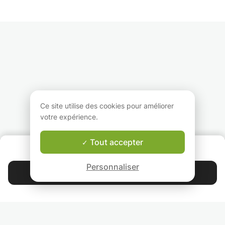
devoirs ! Je suis une
apprendre ou améliorer
ans, je suis un hy
petite polyglotte qui
leurs compétences
polyglotte ayant 
parle couramment
linguistiques.
connaissance de
l'allemand, l'italien,
langues, 12 desqu
l'espagnol, le français
je parle avec un 
et l'anglais.
supérieur à B2.
Désirez-vous
apprendre ou vous
Je suis passé deu
améliorer dans une de
à la télévision (JT
ces langues-là ?
une et émission d
je me mêle sur RT
N'hésitez pas à me
TVI.
Ce site utilise des cookies pour améliorer
contacter si cela vous
votre expérience.
intéresse !
Je donne des cou
langues infaillibles
desquels je dévoi
Tout accepter
QUI SOMMES-NOUS ?
également les sec
Garantie Le-Bon-Prof
qui ont assuré m
Personnaliser
succès dans
Contacter Jessica
l'apprentissage d
langues.
4.9
44 401
étoiles
avis
Lisez nos avis