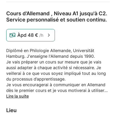
Cours d'Allemand ,
Niveau A1 jusqu'à C2.
Service personnalisé et soutien continu.
Àpd
48 €
/h
Diplômé en Philologie Allemande, Universität
Hamburg. J'enseigne l'Allemand depuis 1990.
Je vais préparer un cours sur mesure que je vais
aussi adapter à chaque activité si nécessaire. Je
veillerai à ce que vous soyez impliqué tout au long
du processus d’apprentissage.
Je vous encouragerai à communiquer en Allemand
dès le premier cours et je vous motiverai à utiliser
vos nouvelles compétences linguistiques sur le lieu
Lire la suite
de travail en un rien de temps.
Lieu