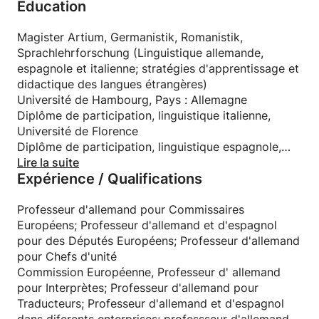
Education
professeur d’allemand et d’espagnol pour adultes à
Florence, Italie, et depuis 1992 en Belgique. J’ai
donné des cours dans différentes entreprises belges
Magister Artium, Germanistik, Romanistik,
et étrangères pour des niveaux allant de A1 jusqu’à
Sprachlehrforschung (Linguistique allemande,
C2.
espagnole et italienne; stratégies d'apprentissage et
Depuis 1993 j’enseigne l’allemand et l’espagnol au
didactique des langues étrangères)
Parlement européen. Je donne des cours privés, en
Université de Hambourg, Pays : Allemagne
groupe, à la carte et pour entreprises.
Diplôme de participation, linguistique italienne,
Je parle aussi l’italien, le français et l’anglais et j’ai
Université de Florence
des connaissances passives du néerlandais.
Diplôme de participation, linguistique espagnole,
Université catholique du Chili
Lire la suite
Expérience / Qualifications
Ma mère est allemande, mon père était mi-chilien,
Cours de perfectionemment pour professeurs
mi-espagnol. J'ai grandi bilingue, baignée dans les
d'allemand, Goethe-Institut Bruxelles
deux langues et les deux cultures.
Professeur d'allemand pour Commissaires
J'ai étudié la philologie allemande, espagnole et
Européens; Professeur d'allemand et d'espagnol
italienne ainsi que la « Sprachlehrforschung »
pour des Députés Européens; Professeur d'allemand
(recherche sur l'enseignement des langues) dans
pour Chefs d'unité
trois pays différents : l'Allemagne, le Chili et l'Italie.
Commission Européenne, Professeur d' allemand
J'ai commencé à enseigner l'allemand et l'espagnol
pour Interprètes; Professeur d'allemand pour
aux adultes en 1990 à Florence, en Italie. Installée en
Traducteurs; Professeur d'allemand et d'espagnol