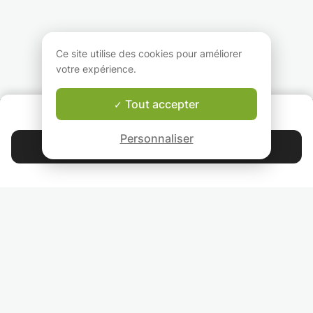
les mathématiques aux
années avec l'École
ne serait-ce que 
élèves qui ne l'aiment.
européenne de droit et
le plaisir d’appre
Et puis ils étaient
d'administration à
Je me déplace d
capable de réussir ses
Bruxelles (cours
sans soucis.
cours en maths.
d’anglais spécialisé en
Ce site utilise des cookies pour améliorer
Je suis bilingue :
droit).
votre expérience.
anglais et français
Tout accepter
QUI SOMMES-NOUS ?
Garantie Le-Bon-Prof
Personnaliser
Contacter Marieke
4.9
44 392
étoiles
avis
Lisez nos avis
RETROUVEZ-NOUS
INVITEZ VOS AMIS
COURS PARTICULIERS DANS VOTRE PAYS :