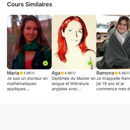
Cours Similaires
Maria
Aga
Ramona
4.88
(8)
4.88
(8)
4.88
(8)
Je suis un docteur en
Diplômée du Master en
Je m’appelle Ram
mathématiques
langue et littérature
j’ai 19 ans et je
appliques.
anglaise avec
commence mes é
Enseignante
actuellement
à l’université cett
doctorante en math
traductrice et
année. Je suis
propose les cours
enseignante
passionnée par le
mathématiques dans
indépendante en
langues et la mus
les différents
langues (anglais,
Je voudrais donc
domaines. Je suis fier
polonais, français), Je
aider,si je le peux
de rendre intéressant
collabore depuis 3
donnant cours, ou