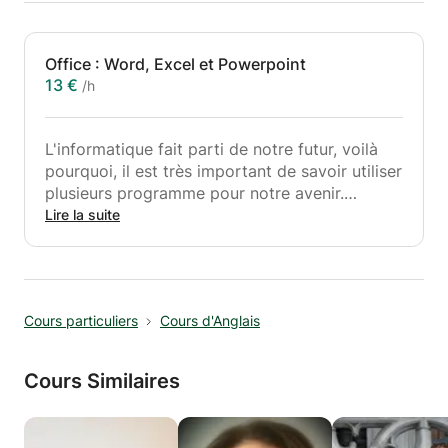
Office : Word, Excel et Powerpoint
13 €
/h
L'informatique fait parti de notre futur, voilà
pourquoi, il est très important de savoir utiliser
plusieurs programme pour notre avenir.
Ayant eu 4 année de formation, je me dévoue
Lire la suite
pour donner des cours particulier pour ces 3
programmes : Microsoft Word (traitement de
texte), Microsoft Excel (tableurs), et Microsoft
Powerpoint (diaporama, présentations orales)
Cours particuliers
Cours d'Anglais
Cours Similaires