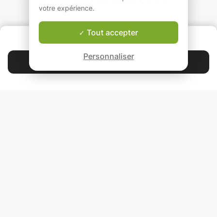
et j'enseigne
connaissances
votre expérience.
également l'anglais,
linguistiques.
l'arménien et le russe.
Dans mes cours, je me
Tout accepter
QUI SOMMES-NOUS ?
concentre sur la
Garantie Le-Bon-Prof
grammaire tout en
Personnaliser
accordant une grande
Contacter Cristina
importance à
l'expression orale et au
4.9
44 392
étoiles
avis
développement de la
confiance en soi dans
la communication
Lisez nos avis
réelle.
Je suis connu pour être
RETROUVEZ-NOUS
très patient, gentil et
encourageant, créant
INVITEZ VOS AMIS
toujours un
environnement positif
COURS PARTICULIERS DANS VOTRE PAYS :
où mes élèves se
sentent à l'aise et
TROUVER UN PROF PARTICULIER DANS VOTRE VILLE :
motivés à apprendre.
Les cours sont en ligne.
Commençons