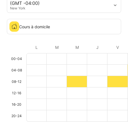
(GMT -04:00)
New York
Cours à domicile
L
M
M
J
V
00-04
04-08
08-12
12-16
16-20
20-24