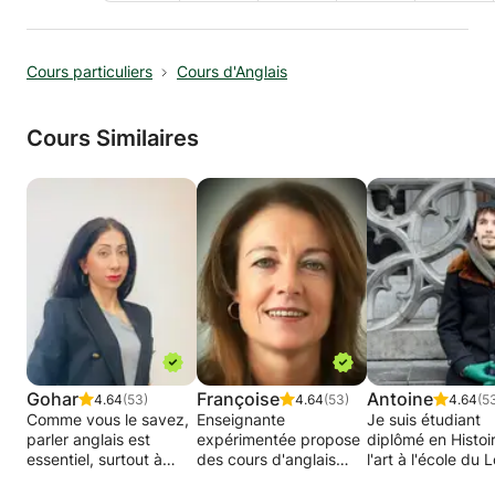
Cours particuliers
Cours d'Anglais
Cours Similaires
Gohar
Françoise
Antoine
4.64
(53)
4.64
(53)
4.64
(5
Comme vous le savez,
Enseignante
Je suis étudiant
parler anglais est
expérimentée propose
diplômé en Histoi
essentiel, surtout à
des cours d'anglais
l'art à l'école du 
l'étranger et ne parle
tous niveaux pour
à Paris et en design