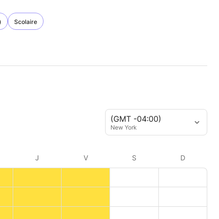
)
Scolaire
(GMT -04:00)
New York
J
V
S
D