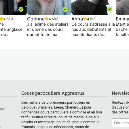
Corinne
Anna
Emma
4.5
(6)
4.5
(6)
4.5
(6)
ne
J'ai animé des ateliers
Ce cours s'adresse à la
Étant 
nte anglaise
et donné des cours
fois aux débutants et
bacheli
 de
durant toute ma
aux étudiants de
facult
rre. J'ai obtenu
carrière dans le monde
niveau intermédiaire
bioing
elor en
entier.
(supérieur) souhaitant
l'Unive
que à
affiner leur grammaire
de Louv
ité de
La prononciation
et enrichir leur
discipl
 (UK) et aurai
anglaise est capitale
vocabulaire. Après
font p
mon master.
de nos jours car
avoir défini votre
quotid
 plus de 3 ans
l'anglais est parlé
niveau et fixé des
J'ensei
eigne l'anglais
partout et tout le
objectifs personnels,
physiqu
ants qui
temps.
nous trouverons les
biolog
t s'améliorer
supports
jusqu'
angue anglaise
J'ai suivi des
d'apprentissage les
second
Cours particuliers Apprentus
Newslet
r bilingue.
formations spécialisées
plus adaptés et
de sci
 étudiants
comme la méthode
déciderons de la
dispen
Des milliers de professeurs particuliers en
Restez inf
sfaits de mon
verbo tonale,
trajectoire
!).
Belgique (Bruxelles, Liège, Charleroi...) pour
discussion
us ?
ceux qui
Feldenkrais ou le
d'apprentissage. Je
donner des cours particuliers à domicile et au bon
des offres
s
des examens
tarif ! Soutien scolaire, cours de maths, aide aux
coaching mental.
m'assurerai de garder
devoirs et rattrapage, cours de langue comme le
ge ont réussis
nos cours à la fois
&
français, anglais ou néerlandais, cours de
cès. Rien de
Nous allons donc
stimulants et amusants