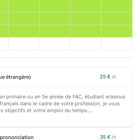
25 €
gue étrangère)
/h
en primaire ou en 5e année de FAC, étudiant erasmus
français dans le cadre de votre profession, je vous
s objectifs et votre emploi du temps.
générale, littérature, conversation, préparation
ux grandes écoles), candidatures pour des stages ou
35 €
 prononciation
/h
on, de commentaires de texte, de dissertations,