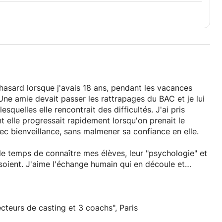
asard lorsque j'avais 18 ans, pendant les vacances
Une amie devait passer les rattrapages du BAC et je lui
esquelles elle rencontrait des difficultés. J'ai pris
nt elle progressait rapidement lorsqu'on prenait le
ec bienveillance, sans malmener sa confiance en elle.
e temps de connaître mes élèves, leur "psychologie" et
 soient. J'aime l'échange humain qui en découle et
re confiance en eux et renforcer leur estime de soi.
 lesquels la bienveillance et la solidarité sont de mise
et ludique pour chacun d'entre vous, j'apprécie
ecteurs de casting et 3 coachs", Paris
permettent de tisser des liens de confiance avec mes