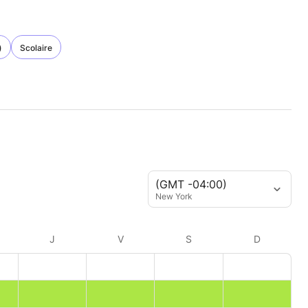
)
Scolaire
(GMT -04:00)
New York
J
V
S
D