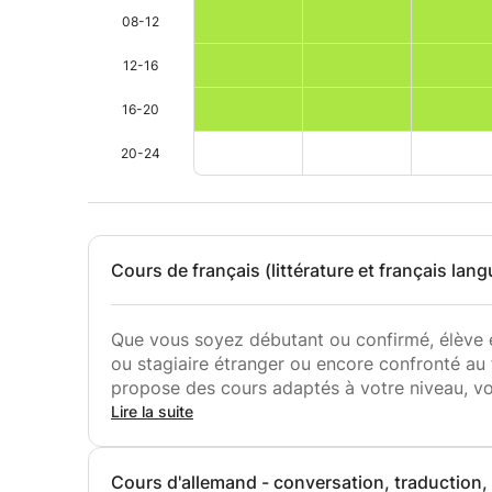
08-12
12-16
16-20
20-24
Cours de français (littérature et français lan
Que vous soyez débutant ou confirmé, élève 
ou stagiaire étranger ou encore confronté au 
propose des cours adaptés à votre niveau, vo
Lire la suite
Traduction, interprétation, grammaire, culture 
d'examens (brevet, BAC, concours d'entrée a
Cours d'allemand - conversation, traduction,
des emplois, rédaction de lettres de motivati