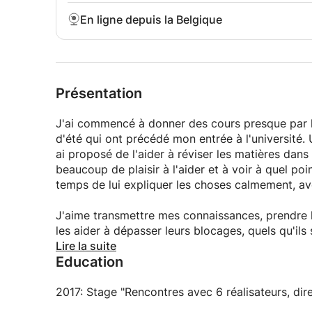
En ligne depuis la Belgique
Présentation
J'ai commencé à donner des cours presque par h
d'été qui ont précédé mon entrée à l'université. 
ai proposé de l'aider à réviser les matières dans l
beaucoup de plaisir à l'aider et à voir à quel poi
temps de lui expliquer les choses calmement, av
J'aime transmettre mes connaissances, prendre l
les aider à dépasser leurs blocages, quels qu'ils
prends un grand plaisir à les voir évoluer, prend
Lire la suite
Education
S'il m'arrive de donner des cours en groupe, dans
afin d'assurer un travail efficace, épanouissant 
2017: Stage "Rencontres avec 6 réalisateurs, dir
particulièrement les cours particuliers, qui me 