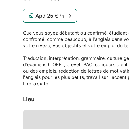
Àpd
25 €
/h
Que vous soyez débutant ou confirmé, étudiant
confronté, comme beaucoup, à l'anglais dans vo
votre niveau, vos objectifs et votre emploi du t
Traduction, interprétation, grammaire, culture gén
d'examens (TOEFL, brevet, BAC, concours d'entr
ou des emplois, rédaction de lettres de motivati
l'anglais pour les plus petits, travail sur l'acce
stages linguistiques sur des thèmes spécifiques..
Lire la suite
Voici les matières que j'enseigne au quotidien à 
Lieu
nationalité, en tête à tête ou en groupe. Après a
programme entièrement adapté à vos besoins, au 
une atmosphère ludique, d'échange et de confia
N'hésitez pas à me contacter pour de plus ample