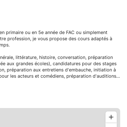
 en primaire ou en 5e année de FAC ou simplement
tre profession, je vous propose des cours adaptés à
emps.
érale, littérature, histoire, conversation, préparation
ée aux grandes écoles), candidatures pour des stages
on, préparation aux entretiens d'embauche, initiation à
nt pour les acteurs et comédiens, préparation d'auditions,
.
une vingtaine d'élèves, de tout âge et de toute
voir défini ensemble vos objectifs, je créé un
délai établi ensemble et à votre personnalité, dans
nce.
s informations :)