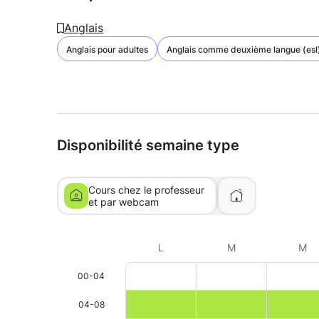
Anglais
Anglais pour adultes
Anglais comme deuxième langue (esl
Disponibilité semaine type
Cours chez le professeur
et par webcam
L
M
M
00-04
04-08