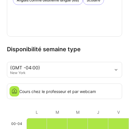
Anglais comme deuxième langue (esl)
Scolaire
Disponibilité semaine type
(GMT -04:00)
New York
Cours chez le professeur et par webcam
L
M
M
J
V
00-04