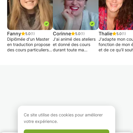
Fanny
Corinne
Thalie
5.0
(1)
5.0
(1)
5.0
(1)
Diplômée d'un Master
J'ai animé des ateliers
J'adapte mon cou
en traduction propose
et donné des cours
fonction de mon 
des cours particuliers
durant toute ma
et de ce qu'il sou
en anglais et espagnol
carrière dans le monde
travailler ou
pour les jeunes de
entier.
approfondir: exer
primaires et
de grammaire, le
secondaires. Je vous
La prononciation
ou prononciation,
aide à préparer des
anglaise est capitale
compréhension a
examens de passage
de nos jours car
l'audition.
ou tout simplement
l'anglais est parlé
pour vous aider à
partout et tout le
Traductrice de
améliorer votre niveau!
temps.
formation, j'ai vé
ans en Grande-
J'ai suivi des
Bretagne. J'ai
formations spécialisées
notamment enseig
Ce site utilise des cookies pour améliorer
comme la méthode
français comme l
votre expérience.
verbo tonale,
étrangère a l'Univ
Feldenkrais ou le
d'Edimbourg. J'ai