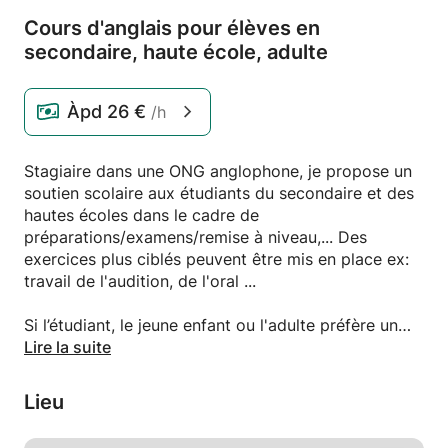
Cours d'anglais pour élèves en
secondaire,
haute école,
adulte
Àpd
26 €
/h
Stagiaire dans une ONG anglophone, je propose un
soutien scolaire aux étudiants du secondaire et des
hautes écoles dans le cadre de
préparations/examens/remise à niveau,... Des
exercices plus ciblés peuvent être mis en place ex:
travail de l'audition, de l'oral ...
Si l’étudiant, le jeune enfant ou l'adulte préfère un
cours donné en immersion, ceci est tout à fait
Lire la suite
envisageable: No French in this class! ;)
Lieu
De nature spontanée et joviale, je me ferai un grand
plaisir de vous aider!