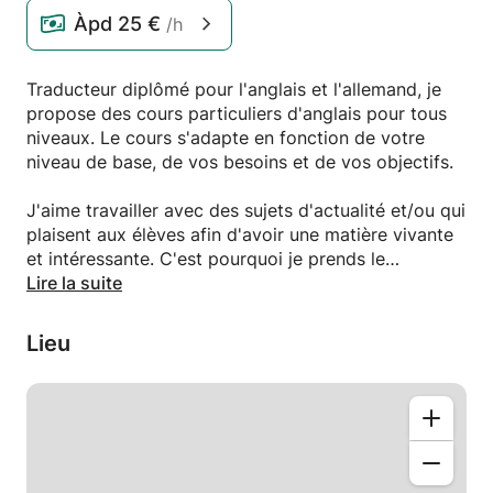
Àpd
25 €
/h
Traducteur diplômé pour l'anglais et l'allemand, je
propose des cours particuliers d'anglais pour tous
niveaux. Le cours s'adapte en fonction de votre
niveau de base, de vos besoins et de vos objectifs.
J'aime travailler avec des sujets d'actualité et/ou qui
plaisent aux élèves afin d'avoir une matière vivante
et intéressante. C'est pourquoi je prends le
"particulier" bien à cœur.
Lire la suite
Le premier cours n'est pas payant car il sert au
Lieu
premier contact, à identifier les besoins de l'élève et
ses objectifs et à voir si le courant passe bien entre
nous.