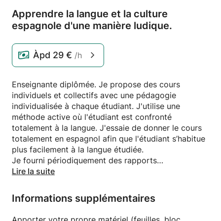
Apprendre la langue et la culture
espagnole d'une manière ludique.
Àpd
29 €
/h
Enseignante diplômée. Je propose des cours
individuels et collectifs avec une pédagogie
individualisée à chaque étudiant. J'utilise une
méthode active où l'étudiant est confronté
totalement à la langue. J'essaie de donner le cours
totalement en espagnol afin que l'étudiant s’habitue
plus facilement à la langue étudiée.
Je fourni périodiquement des rapports
d’avancement.
Lire la suite
Mes classes sont flexibles et axés sur les nécessités
de chaque étudiant.
Informations supplémentaires
Apporter votre propre matériel (feuilles, bloc,