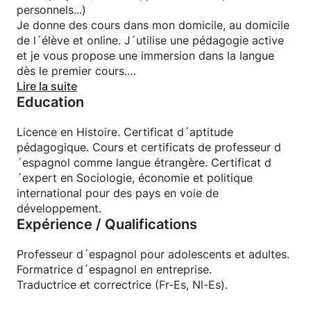
personnels...)
Je donne des cours dans mon domicile, au domicile
de l´élève et online. J´utilise une pédagogie active
et je vous propose une immersion dans la langue
dès le premier cours.
Je propose un suivi de l´élève si besoin (activités de
Lire la suite
Education
remédiation, activités complémentaires pour
avancer plus vite, préparation des examens
officiels...) et une évaluation pour faire le point sur
Licence en Histoire. Certificat d´aptitude
les apprentissages.
pédagogique. Cours et certificats de professeur d
´espagnol comme langue étrangère. Certificat d
´expert en Sociologie, économie et politique
international pour des pays en voie de
développement.
Expérience / Qualifications
Professeur d´espagnol pour adolescents et adultes.
Formatrice d´espagnol en entreprise.
Traductrice et correctrice (Fr-Es, Nl-Es).