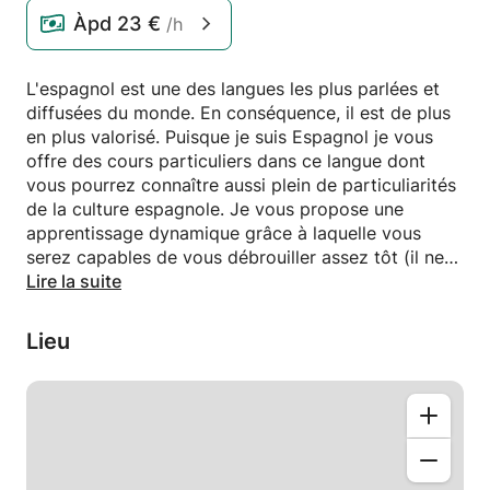
Àpd
23 €
/h
L'espagnol est une des langues les plus parlées et
diffusées du monde. En conséquence, il est de plus
en plus valorisé. Puisque je suis Espagnol je vous
offre des cours particuliers dans ce langue dont
vous pourrez connaître aussi plein de particuliarités
de la culture espagnole. Je vous propose une
apprentissage dynamique grâce à laquelle vous
serez capables de vous débrouiller assez tôt (il ne
faut pas oublier que le français et l'espagnol ne sont
Lire la suite
pas si éloignés l'un de l'autre !). Si vous habitez à
Bruxelles, je peux me déplacer chez vous sans
Lieu
aucun problème. Au cas échéant, vous pouvez
toujours venir chez moi (Auderghem, 1160) !