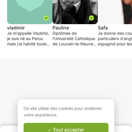
vladimir
Pauline
Safa
Je m'appelle Vladimir,
Diplômée de
Je donne des cou
je suis né au Perou
l'Université Catholique
particuliers d'angl
mais j'ai habité toute
de Louvain-la-Neuve
espagnol pour les
ma vie en Espagne où
en Langues Modernes,
élèves de second
j'ai obtenu mon
je donne des cours
et étudiants en
diplôme de secondaire.
particuliers d’initiation,
supérieur. J'ai ét
Maintenant je me
de soutien et de
les langues et
trouve à Bruxelles où je
perfectionnement en
littératures anglai
continu mes études et
français, anglais et
espagnole et ital
je travaille comme
espagnol.
à l'ULB et obten
professeur d'espagnol.
J'ai une grande
diplôme avec
Mes cours sont pour
expérience en cours
distinction. J'ai
toutes les personnes à
particuliers, j'aide des
également étudié
partir de 10 ans.
élèves de niveau
demi année en
Je suis disponible les
primaire et secondaire
Espagne, à l'Unive
Ce site utilise des cookies pour améliorer
week-ends et pendent
depuis 10 ans, avec
de Grenade dans 
votre expérience.
les vacances.
garantie de réussite
cadre du progra
•CONVERSATION
aux examens!
Erasmus+.
• GRAMMAIRE
J'aimerais transm
Tout accepter