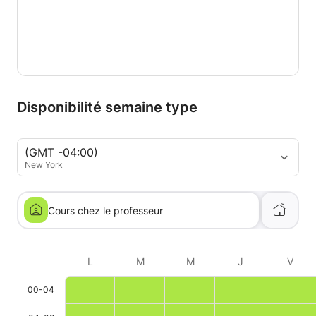
Disponibilité semaine type
(GMT -04:00)
New York
Cours chez le professeur
L
M
M
J
V
00-04