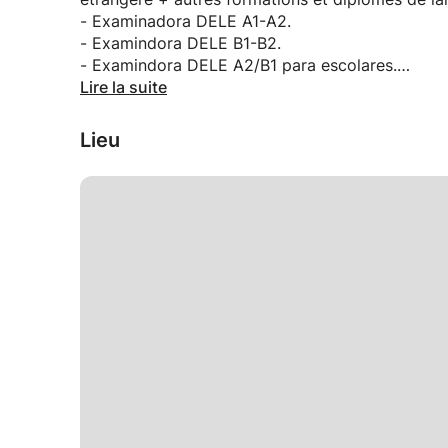
- Examinadora DELE A1-A2.
- Examindora DELE B1-B2.
- Examindora DELE A2/B1 para escolares.
- Avec expérience.
Lire la suite
------
Lieu
- Native Spanish teacher.
- Looking forward to learning by teaching.
- Qualified teacher. - Bachelor's degree in Hum
Teaching Spanish as a Foreign Language. - Addi
certificates.
- Examindora DELE B1-B2.
- Examindora DELE A2/B1 para escolares.
- With experience.