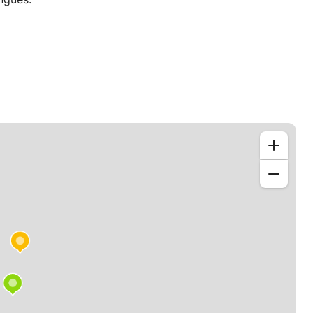
anities and Communication. - Master's degree in
tional studies about teaching languages and language