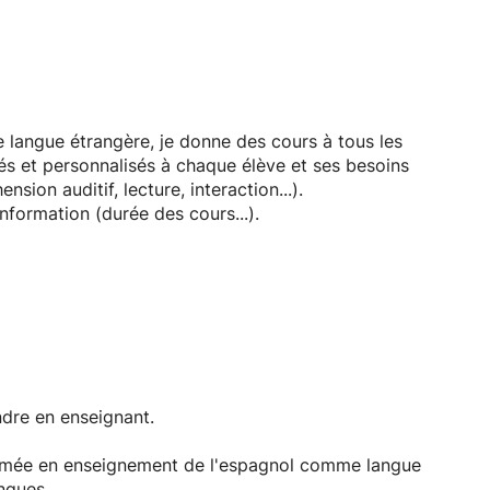
angue étrangère, je donne des cours à tous les
és et personnalisés à chaque élève et ses besoins
ion auditif, lecture, interaction...).
nformation (durée des cours...).
reign language. I offer Spanish language courses for
ate, advanced-. All the lessons are adapted to the
nt skills; writing, speaking, listening, reading,
ndre en enseignant.
length of the courses...).
lômée en enseignement de l'espagnol comme langue
ngues.