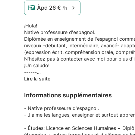
Àpd
26 €
/h
¡Hola!
Native professeure d'espagnol.
Diplômée en enseignement de l'espagnol comme l
niveaux -débutant, intermédiaire, avancé- adapt
(expression écrit, compréhension orale, compréhens
N'hésitez pas à contacter avec moi pour plus d'i
¡Un saludo!
------
Lire la suite
¡Hola!
Native Spanish teacher.
Informations supplémentaires
Qualified teacher specialized in Spanish as a fo
students of different levels -beginner, intermedi
- Native professeure d'espagnol.
objectives of the students (we will work on differe
- J'aime les langues, enseigner et surtout appre
interaction...).
Do not hesitate to contact for more information (
- Études: Licence en Sciences Humaines + Dip
¡Un saludo!
étrangère + autres formations et diplômes de la