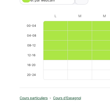
et par webcam
L
M
M
00-04
04-08
08-12
12-16
16-20
20-24
Cours particuliers
Cours d'Espagnol