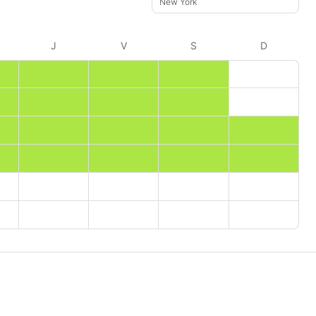
New York
J
V
S
D