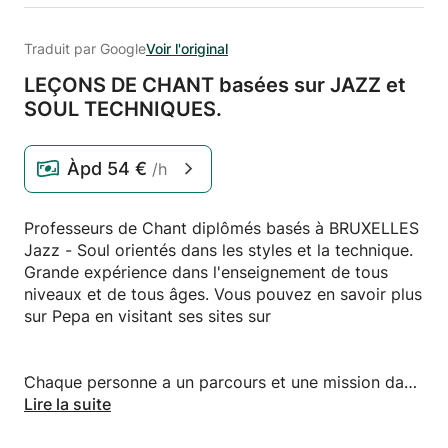
Traduit par Google
Voir l'original
LEÇONS DE CHANT basées sur JAZZ et
SOUL TECHNIQUES.
Àpd
54 €
/h
Professeurs de Chant diplômés basés à BRUXELLES
Jazz - Soul orientés dans les styles et la technique.
Grande expérience dans l'enseignement de tous
niveaux et de tous âges. Vous pouvez en savoir plus
sur Pepa en visitant ses sites sur
̈Chaque personne a un parcours et une mission dans
sa vie individuelle et unique. Ma première est de
Lire la suite
partager chaque grande étape qui a fait de mon