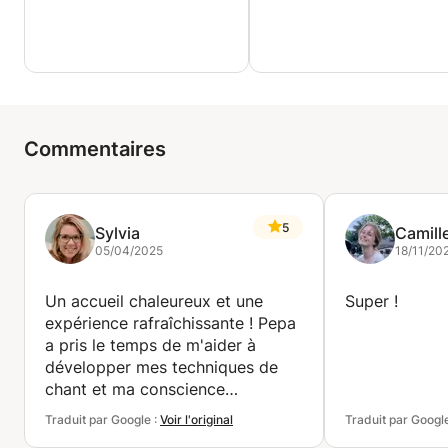
Morente, Antonio Lizana, Alex Ayuso, Javier Ruibal,
Alex Gilson, Armando Luongo, Jimmy Weinstein et
bien d'autres.
Commentaires
5
Sylvia
Camill
05/04/2025
18/11/20
Un accueil chaleureux et une
Super !
expérience rafraîchissante ! Pepa
a pris le temps de m'aider à
développer mes techniques de
chant et ma conscience
psychologique. J'ai hâte à la
Traduit par Google :
Voir l'original
Traduit par Googl
prochaine séance !