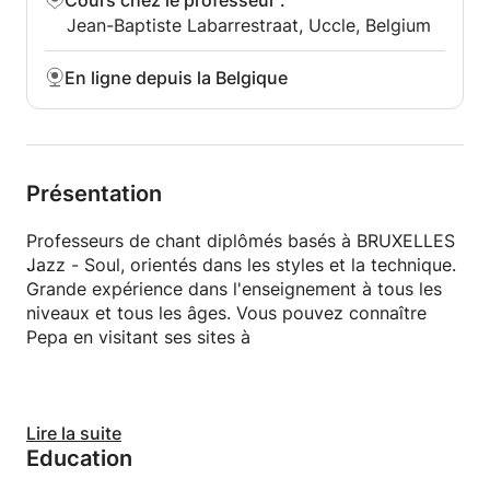
Cours chez le professeur
:
- RYTHME
Jean-Baptiste Labarrestraat, Uccle, Belgium
- COMPRENDRE LA FAÇON DONT LES
En ligne depuis la Belgique
RESONATEURS PARTICIPENT À LA QUALITÉ DE
VOS PERFORMANCES DE CHANSON
- CONNECTER VOTRE SOUFFLE À VOTRE VOIX
Présentation
- APPRENEZ À UTILISER VOTRE VOIX
CORRECTEMENT POUR UNE VIE VOCALE LONGUE
Professeurs de chant diplômés basés à BRUXELLES
ET SAINE.
Jazz - Soul, orientés dans les styles et la technique.
Grande expérience dans l'enseignement à tous les
- EXERCICES BASÉS SUR VOTRE STYLE CHANT
niveaux et tous les âges. Vous pouvez connaître
Pepa en visitant ses sites à
- IMPROVISATION
- LES BASES DE L'HARMONIE
«Chaque personne a un voyage et une mission dans
Lire la suite
Education
sa vie individuelle et unique. Mon premier objectif
est de partager chaque grand pas qui a fait de mon