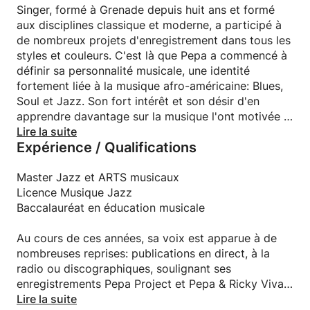
parcours de chant une expérience passionnante. Les
Singer, formé à Grenade depuis huit ans et formé
rythmes africains, le gospel, le jazz et le groove
aux disciplines classique et moderne, a participé à
sont mes éléments les plus inspirants et
de nombreux projets d'enregistrement dans tous les
l’enseignement m’a permis de partager la façon dont
styles et couleurs. C'est là que Pepa a commencé à
j’ai appris tout ce que je savais, ce qui fonctionnait
définir sa personnalité musicale, une identité
le mieux et ce qui ne fonctionne pas et surtout,
fortement liée à la musique afro-américaine: Blues,
l’enseignement m’a permis d’apprendre de cette
Soul et Jazz. Son fort intérêt et son désir d'en
belle de tous ceux que j'ai rencontrés
apprendre davantage sur la musique l'ont motivée à
aller à Cuba, où elle a appris à connaître Trova,
Lire la suite
Expérience / Qualifications
Pepa
Feeling et le fils cubain. Elle a participé avec le
groupe de jazz latin Mezcla au club de jazz La Zorra
Les sujets:
et le Cuervo (Le Renard et le Corbeau) à La Havane.
Master Jazz et ARTS musicaux
Plus tard, elle a déménagé à Londres pendant sept
Licence Musique Jazz
- CONNAÎTRE VOTRE INSTRUMENT
ans, où Della Rods, Cerys Hogg et Clare Foster l'ont
Baccalauréat en éducation musicale
formée à l'harmonie moderne et à l'improvisation
- AMELIORATION DE PITCH
vocale. Pepa a également participé à plusieurs
Au cours de ces années, sa voix est apparue à de
ateliers et cours dirigés par le London Community
nombreuses reprises: publications en direct, à la
- DÉVELOPPEMENT DE VOTRE VOIX INTÉRIEURE ET
Gospel Choir. En outre, elle a participé au projet
radio ou discographiques, soulignant ses
DE L'AUDITION INTÉRIEURE
d'enregistrement du pianiste Jonathan Idiagbonya
enregistrements Pepa Project et Pepa & Ricky Vivar
aux studios BBC Maida Vale.
en 2010 sous les labels El Pescador et EMI España.
Lire la suite