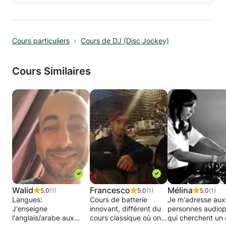
Le cours comprend un peu de théorie sur la
structure des lettres et une présentation des
outils, ainsi qu’une séance de peinture guidée
Cours particuliers
Cours de DJ (Disc Jockey)
sur le mur.
C’est une activité amusante pour les
anniversaires, les ateliers de cohésion d’équipe,
Cours Similaires
les curieux ou toute personne souhaitant
élargir sa vision de l’art et du mouvement
corporel.
Walid
Francesco
Mélina
5.0
(1)
5.0
(1)
5.0
(1)
Langues:
Cours de batterie
Je m'adresse aux
J'enseigne
innovant, différent du
personnes audiop
l'anglais/arabe aux
cours classique où on
qui cherchent un