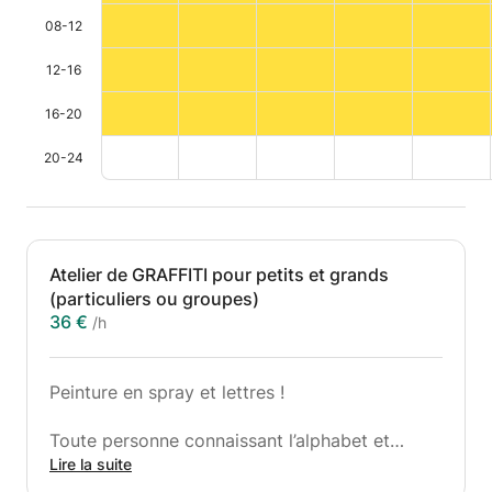
08-12
12-16
16-20
20-24
Atelier de GRAFFITI pour petits et grands
(particuliers ou groupes)
36 €
/h
Peinture en spray et lettres !
Toute personne connaissant l’alphabet et
tenant une bombe de peinture en spray est, en
Lire la suite
théorie, prête à participer.