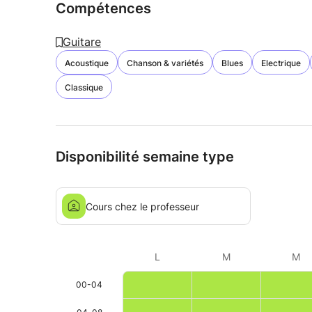
Compétences
Guitare
Acoustique
Chanson & variétés
Blues
Electrique
Classique
Disponibilité semaine type
Cours chez le professeur
L
M
M
00-04