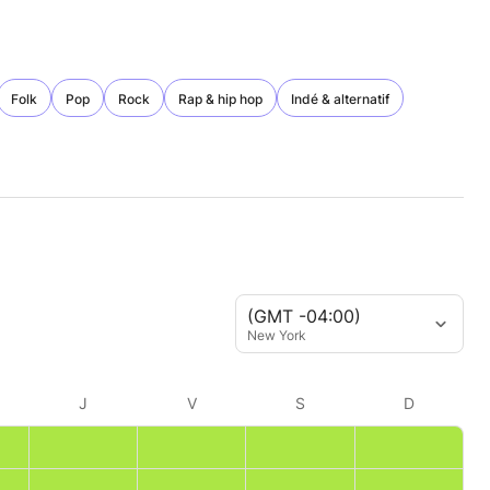
Folk
Pop
Rock
Rap & hip hop
Indé & alternatif
(GMT -04:00)
New York
J
V
S
D