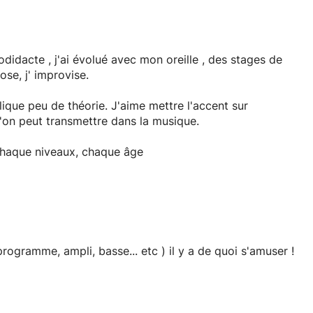
odidacte , j'ai évolué avec mon oreille , des stages de
se, j' improvise.
lique peu de théorie. J'aime mettre l'accent sur
l'on peut transmettre dans la musique.
chaque niveaux, chaque âge
depuis 6 ans et qui , une fois maîtrisé, se mêle
sse... etc ) il y a de quoi s'amuser !