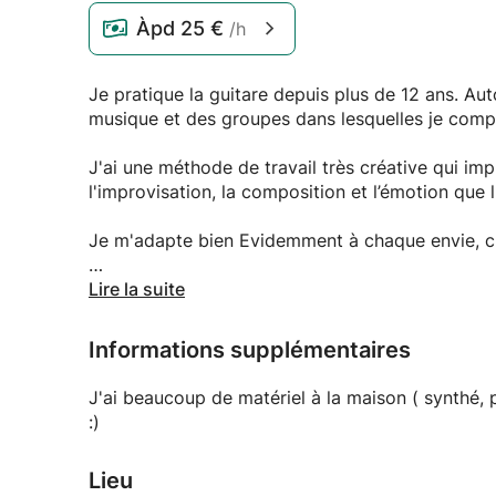
Àpd
25 €
/h
Je pratique la guitare depuis plus de 12 ans. Aut
musique et des groupes dans lesquelles je compo
J'ai une méthode de travail très créative qui imp
l'improvisation, la composition et l’émotion que 
Je m'adapte bien Evidemment à chaque envie, 
Je donne aussi cours de Beatbox que je pratique 
Lire la suite
parfaitement bien avec la guitare :)
Informations supplémentaires
J'ai beaucoup de matériel à la maison ( synthé, programme, ampli, ba
:)
Lieu