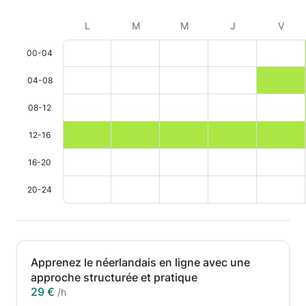
L
M
M
J
V
00-04
04-08
08-12
12-16
16-20
20-24
Apprenez le néerlandais en ligne avec une
approche structurée et pratique
29 €
/h