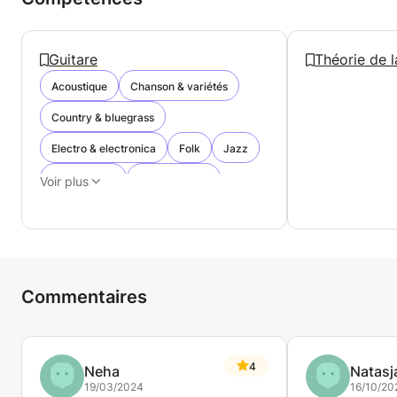
Guitare
Théorie de 
Acoustique
Chanson & variétés
Country & bluegrass
Electro & electronica
Folk
Jazz
Heavy metal
Reggae & dub
Voir plus
Ragga
Jazz manouche
Indé & alternatif
Funk
Ska
Electrique
Blues
Pop
Punk
Commentaires
Raï & musiques orientales
Rnb
Classique
4
Neha
Natasj
19/03/2024
16/10/20