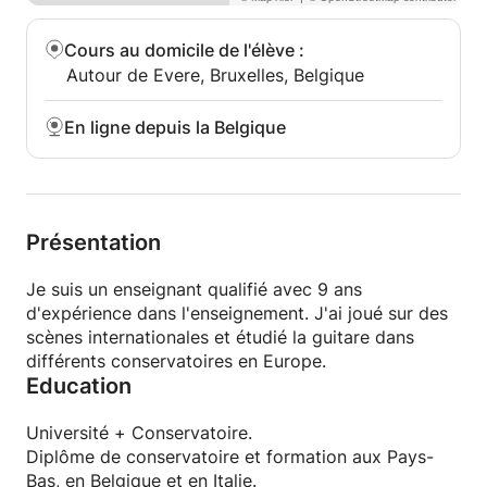
Vous pouvez choisir presque tous les styles de
musique que vous souhaitez jouer : pop, rock, jazz,
Cours au domicile de l'élève
:
blues, folk, country, flamenco et classique.
Autour de Evere, Bruxelles, Belgique
Vous rencontrez des difficultés avec les cours de
En ligne depuis la Belgique
guitare en anglais ? Ne vous inquiétez pas : les
cours peuvent avoir lieu en allemand, italien,
français et néerlandais.
Lieu:
Présentation
Bruxelles (Meiser)
Je suis un enseignant qualifié avec 9 ans
d'expérience dans l'enseignement. J'ai joué sur des
scènes internationales et étudié la guitare dans
différents conservatoires en Europe.
Education
Université + Conservatoire.
Diplôme de conservatoire et formation aux Pays-
Bas, en Belgique et en Italie.