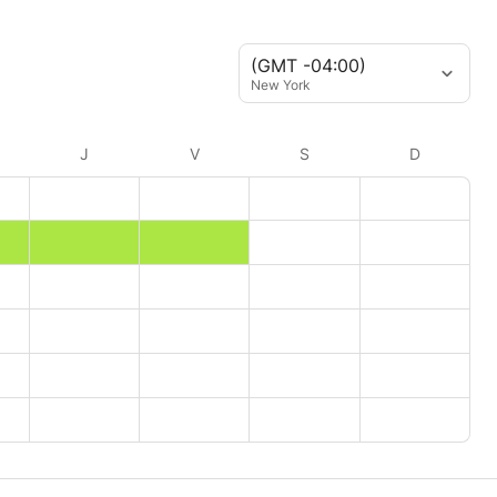
(GMT -04:00)
New York
J
V
S
D