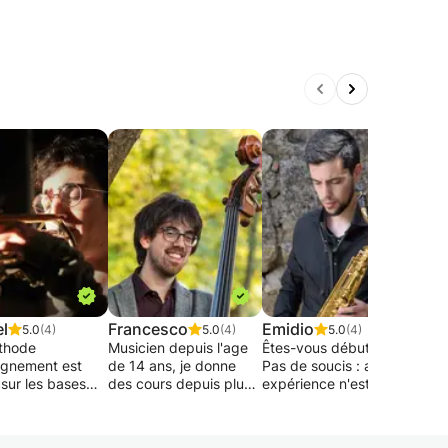
el
Francesco
Emidio
Fra
5.0
(4)
5.0
(4)
5.0
(4)
thode
Musicien depuis l'age
Êtes-vous débutant ??
Bonj
ignement est
de 14 ans, je donne
Pas de soucis : aucune
 sur les bases
des cours depuis plus
expérience n'est
Je m
 et essentielles
de 10 ans en tant que
requise ! 😁
Franc
technique sur
prof particulier.
Je peux vous
Assi
ument, ainsi que
apprendre les bases
chez