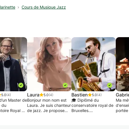
arinette
Cours de Musique Jazz
Laura
Bastien
Gabri
5.0
(4)
5.0
(4)
5.0
(4)
d’un Master de
Bonjour mon nom est
🎓 Diplômé du
Ma mé
e du
Laura. Je suis chanteur
conservatoire royal de
d'ense
toire Royal de
de jazz. Je propose
Bruxelles.
portée
, d’un Master
des cours de chant
solides
ue de
pour tous les niveaux
🎷 Mes cours
de la 
e et d'un
et âges en allemand,
mélangent aspects
l'instr