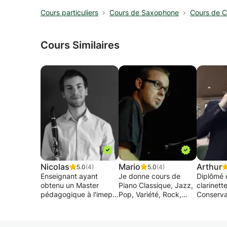
Cours particuliers
Cours de Saxophone
Cours de Cl
Cours Similaires
Nicolas
Mario
Arthur
5.0
(4)
5.0
(4)
Enseignant ayant
Je donne cours de
Diplômé 
obtenu un Master
Piano Classique, Jazz,
clarinett
pédagogique à l'imep,
Pop, Variété, Rock,
Conserva
et un Master du
Solfège et Harmonie,
Bruxelles
Koninklijk
pour débutants ou
Didactiq
Conservatorium
pour niveaux plus
clarinett