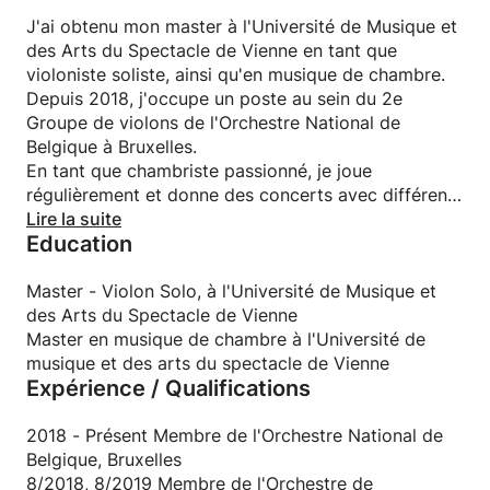
J'ai obtenu mon master à l'Université de Musique et
des Arts du Spectacle de Vienne en tant que
violoniste soliste, ainsi qu'en musique de chambre.
Depuis 2018, j'occupe un poste au sein du 2e
Groupe de violons de l'Orchestre National de
Belgique à Bruxelles.
En tant que chambriste passionné, je joue
régulièrement et donne des concerts avec différents
ensembles en Belgique comme le Quatuor à cordes
Lire la suite
Education
de Bruxelles.
Enseigner et partager toutes mes connaissances
musicales a un rôle très important dans ma vie.
Master - Violon Solo, à l'Université de Musique et
Mes recherches sur la façon de gérer le stress sur
des Arts du Spectacle de Vienne
scène sont un autre sujet que je trouve essentiel et
Master en musique de chambre à l'Université de
très utile pour tous ceux qui ont des problèmes et
musique et des arts du spectacle de Vienne
Expérience / Qualifications
souhaitent s'améliorer de cette manière.
2018 - Présent Membre de l'Orchestre National de
Belgique, Bruxelles
8/2018, 8/2019 Membre de l'Orchestre de