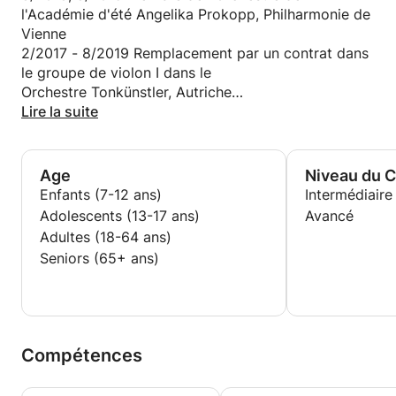
l'Académie d'été Angelika Prokopp, Philharmonie de
Vienne
2/2017 - 8/2019 Remplacement par un contrat dans
le groupe de violon I dans le
Orchestre Tonkünstler, Autriche
9/2016 -12/2016 Membre de l'Orchestre Vereinigten
Lire la suite
Bühnen, Vienne, Autriche
2015 3e Prix, Concours de violon Stefanie Hohl,
Age
Niveau du 
Vienne
Enfants (7-12 ans)
Intermédiaire
2014 Young Emerging Star Award - Duo
Adolescents (13-17 ans)
Avancé
Piano/Violon,
Adultes (18-64 ans)
Concours international de musique de chambre,
Seniors (65+ ans)
Plovdiv
2007 Prix national pour les hautes réalisations
musicales, Sofia
2007 1er Prix, V Concours International de
violonistes
Compétences
« Dobrine Petkov », Plovdiv