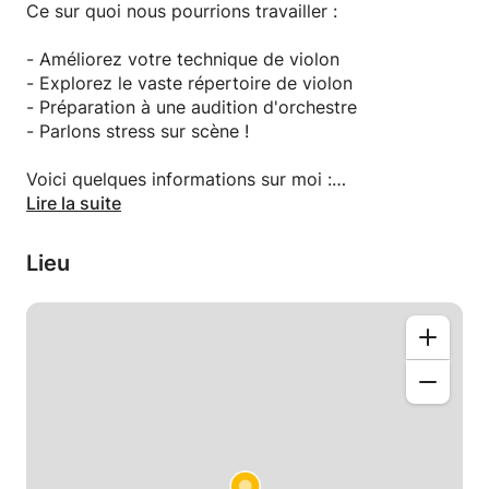
Ce sur quoi nous pourrions travailler :
- Améliorez votre technique de violon
- Explorez le vaste répertoire de violon
- Préparation à une audition d'orchestre
- Parlons stress sur scène !
Voici quelques informations sur moi :
Lire la suite
J'ai obtenu mon master à l'Université de Musique et
des Arts du Spectacle de Vienne en tant que
Lieu
violoniste soliste, ainsi qu'en musique de chambre.
Depuis 2018, j'occupe un poste au sein du 2e
Groupe de violons de l'Orchestre National de
Belgique à Bruxelles.
En tant que chambriste passionné, je joue
régulièrement et donne des concerts avec différents
ensembles en Belgique comme le Quatuor à cordes
de Bruxelles.
Enseigner et partager avec vous toutes mes