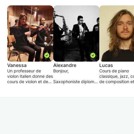
Vanessa
Alexandre
Lucas
Un professeur de
Bonjour,
Cours de piano
violon italien donne des
classique, jazz, c
cours de violon et de
Saxophoniste diplomé
de composition e
musique en italien,
d'une licence de
d'improvisation et
anglais et français. Le
musicologie de
cours de solfège 
cours s'adressait à un
Strasbourg, d'un
débutant ou plus
élève célibataire ou à
Diplôme National
confirmé. Je m'a
un groupe, avec
Supérieur Professionnel
aux besoins et a
différents âges et
de Musicien et d'un
envies de l'élève 
niveaux de
Diplôme d'Etat
construisant avec 
préparation. La leçon
(pédagogique en
elle un projet
peut également être
France), de l'Académie
personnel.