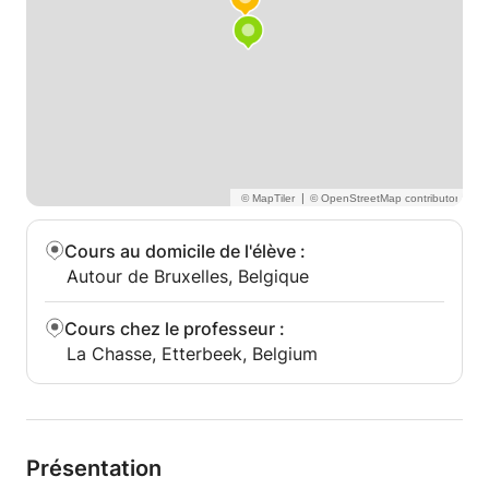
connaissances musicales a un rôle très important
dans ma vie.
Mes recherches sur la façon de gérer le stress sur
scène sont un autre sujet que je trouve essentiel et
très utile pour tous ceux qui ont des problèmes et
souhaitent s'améliorer de cette manière.
|
Cours au domicile de l'élève
:
Autour de Bruxelles, Belgique
Cours chez le professeur
:
La Chasse, Etterbeek, Belgium
Présentation