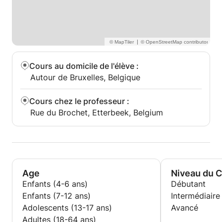
disque dur, le contenu de votre disque dur, le
contenu de votre disque dur. Suzuki; buscando
también un repertorio que mer de interés personnel
para alumno.
|
Cours au domicile de l'élève
:
Autour de Bruxelles, Belgique
Cours chez le professeur
:
Rue du Brochet, Etterbeek, Belgium
Age
Niveau du 
Enfants (4-6 ans)
Débutant
Enfants (7-12 ans)
Intermédiaire
Adolescents (13-17 ans)
Avancé
Adultes (18-64 ans)