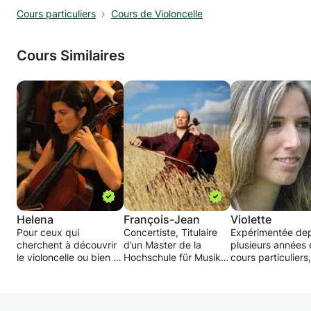
Cours particuliers
Cours de Violoncelle
Cours Similaires
Helena
François-Jean
Violette
Pour ceux qui
Concertiste, Titulaire
Expérimentée de
cherchent à découvrir
d’un Master de la
plusieurs années 
le violoncelle ou bien à
Hochschule für Musik -
cours particuliers,
approfondir leurs
Detmold (Allemagne)
diplômée du
connaissances du plus
auprès de Marcio
conservatoire d'E
beau des instruments,
Carneiro et Xenia
et titulaire d'un m
je donne des cours
Jankovic, ainsi que
du Conservatoire 