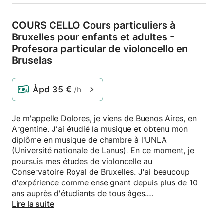
COURS CELLO Cours particuliers à
Bruxelles pour enfants et adultes -
Profesora particular de violoncello en
Bruselas
Àpd
35 €
/h
Je m'appelle Dolores, je viens de Buenos Aires, en
Argentine. J'ai étudié la musique et obtenu mon
diplôme en musique de chambre à l'UNLA
(Université nationale de Lanus). En ce moment, je
poursuis mes études de violoncelle au
Conservatoire Royal de Bruxelles. J'ai beaucoup
d'expérience comme enseignant depuis plus de 10
ans auprès d'étudiants de tous âges.
Ma méthode est toujours ouverte aux désirs et aux
Lire la suite
besoins de l'étudiant: des anciennes méthodes