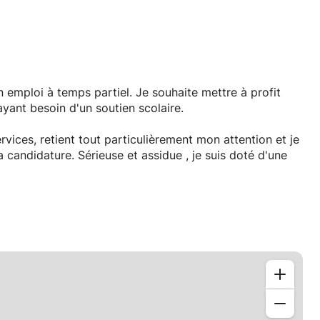
un emploi à temps partiel. Je souhaite mettre à profit
yant besoin d'un soutien scolaire.
rvices, retient tout particulièrement mon attention et je
candidature. Sérieuse et assidue , je suis doté d'une
n entretien au cours duquel j'aurai plaisir à vous
de croire, Madame, Monsieur, à l'assurance de mes