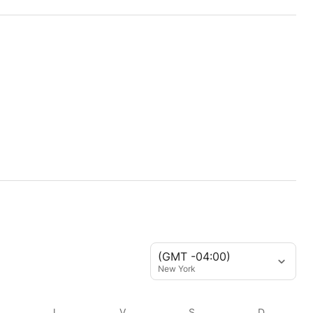
(GMT -04:00)
New York
J
V
S
D