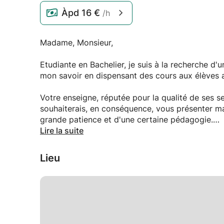
Àpd
16 €
/h
Madame, Monsieur,
Etudiante en Bachelier, je suis à la recherche d'
mon savoir en dispensant des cours aux élèves a
Votre enseigne, réputée pour la qualité de ses se
souhaiterais, en conséquence, vous présenter ma 
grande patience et d'une certaine pédagogie.
Lire la suite
Je me tiens à votre disposition pour convenir d'u
exposer mes motivations.
Lieu
Dans l'attente de vous rencontrer, je vous prie 
salutations distinguées.