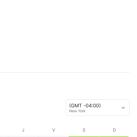
(GMT -04:00)
New York
J
V
S
D