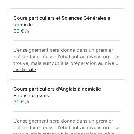
Cours particuliers et Sciences Générales à
domicile
30 €
/h
L'enseignement sera donné dans un premier
but de faire réussir l'étudiant au niveau ou il se
trouve, mais surtout à la préparation au niveau
universitaire, ou la bonne méthode de travail
Lire la suite
est essentielle à la réussite. Etant étudiant en
médecine, ceci est quelque chose que j'ai pu
Cours particuliers d'Anglais à domicile -
assimiler.
English classes
30 €
/h
Chaque cours est donné en commencant par
un rappel théorique, pour évaluer les
connaissances de l'étudiant. En fonctions de
L'enseignement sera donné dans un premier
ces dernières, nous passons à la pratique en
but de faire réussir l'étudiant au niveau ou il se
faisant ensemble des exercices afin que