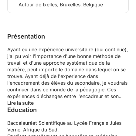
Autour de Ixelles, Bruxelles, Belgique
Présentation
Ayant eu une expérience universitaire (qui continue),
j'ai pu voir l'importance d'une bonne méthode de
travail et d'une approche systématique de la
matière, peut importe le domaine dans lequel on se
trouve. Ayant déjà de l'experience dans
l'encadrement des élèves du secondaire, je voudrais
continuer dans ce monde de la pédagogie. Ces
expériences d'échanges entre l'encadreur et son
étudiant sont enrichissantes, non seulement pour
Lire la suite
Education
l'élève, mais également pour le professeur. Si vous
avez des frustrations ou des "blocages" dans ces
matières, n'hésitez pas à me contacter. Il ne suffit
Baccalauréat Scientifique au Lycée Français Jules
parfois que d'un simple déclic.
Verne, Afrique du Sud.