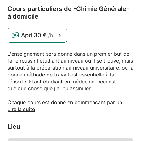
Cours particuliers de -Chimie Générale-
à domicile
Àpd
30 €
/h
L'enseignement sera donné dans un premier but de
faire réussir l'étudiant au niveau ou il se trouve, mais
surtout à la préparation au niveau universitaire, ou la
bonne méthode de travail est essentielle à la
réussite. Etant étudiant en médecine, ceci est
quelque chose que j'ai pu assimiler.
Chaque cours est donné en commencant par un
rappel théorique, pour évaluer les connaissances de
Lire la suite
l'étudiant. En fonctions de ces dernières, nous
passons à la pratique en faisant ensemble des
Lieu
exercices afin que l'étudiant puisse mieux
comprendre. Nous finirons par une interrogation, de