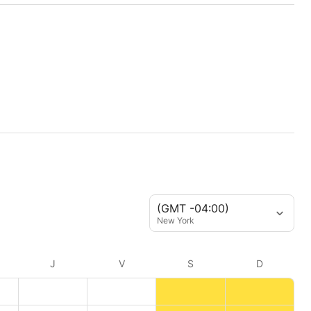
(GMT -04:00)
New York
J
V
S
D