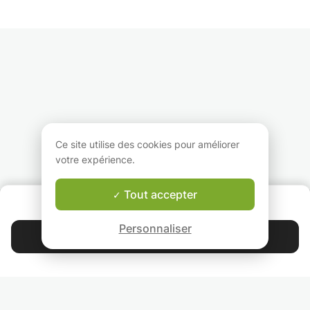
propose donc mon
enseignées au long
romain qui est, se
aide pour des cours
votre parcours
moi, un des meill
particulier aux
académique, que ce
cours de premièr
étudiants d’écoles
soit pour l'étude d'un
année. Mon but e
primaire(Français et
cours ou la rédaction
d'aider des étudi
mathématiques) et aux
d'un travail. J'ai appris
en droit qui n'ont
étudiants d'écoles
le droit pénal, civil,
motivation de l'ét
secondaires(droit).
public, international,
ou qui éprouvent
J'aime énormément
européen, économique,
difficultés au niv
apporter mon aide ainsi
etc.
la compréhension
que partager mes
connaissant avec les
Ce site utilise des cookies pour améliorer
personnes qui en ont
votre expérience.
besoins.
Tout accepter
QUI SOMMES-NOUS ?
Garantie Le-Bon-Prof
Personnaliser
Contacter Yassine
4.9
44 397
étoiles
avis
Lisez nos avis