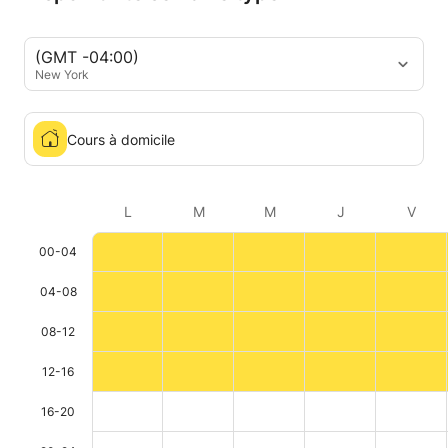
(GMT -04:00)
New York
Cours à domicile
L
M
M
J
V
00-04
04-08
08-12
12-16
16-20