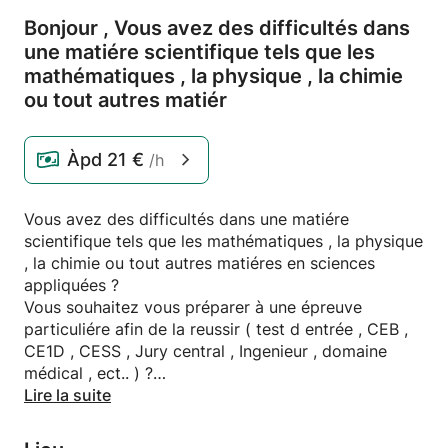
Bonjour ,
Vous avez des difficultés dans
une matiére scientifique tels que les
mathématiques ,
la physique ,
la chimie
ou tout autres matiér
Àpd
21 €
/h
Vous avez des difficultés dans une matiére
scientifique tels que les mathématiques , la physique
, la chimie ou tout autres matiéres en sciences
appliquées ?
Vous souhaitez vous préparer à une épreuve
particuliére afin de la reussir ( test d entrée , CEB ,
CE1D , CESS , Jury central , Ingenieur , domaine
médical , ect.. ) ?
Je peux vous aider !
Lire la suite
Donnant cours depuis plus de 7ans à votre/mon
domicile , je peux facilement aider toutes personnes