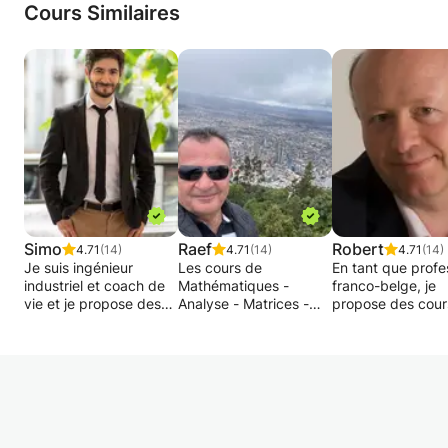
Cours Similaires
Simo
Raef
Robert
4.71
(14)
4.71
(14)
4.71
(14)
Je suis ingénieur
Les cours de
En tant que profe
industriel et coach de
Mathématiques -
franco-belge, je
vie et je propose des
Analyse - Matrices -
propose des cour
cours supplémentaires
Statistiques - Algèbre -
particuliers de
individualisés en
Géométrie - Physique -
mathématiques (
mathématiques pour le
Mécanique - Électricité
compris financièr
niveau secondaire.
- Chimie - Chimie
de probabilités e
Avec 10 ans
Organique - Biologie,
statistiques.
d'expérience dans
Géologie des niveaux
l'ingénierie des
sécondaire ou
Je me déplace, si
systèmes industriels et
universitaire
nécessaire, à dom