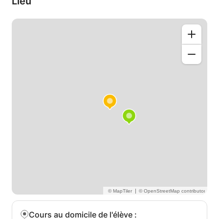
Lieu
de niveau primaire/secondaire/supérieur à
comprendre les concepts scientifiques . Ma
methodologie s’adapte a vos besoins et a votre
parcours .
Ne vous y prenez pas trop tard !
|
Cours au domicile de l'élève
: