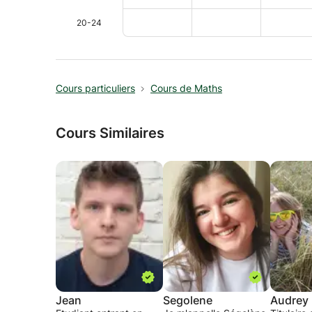
20-24
Cours particuliers
Cours de Maths
Cours Similaires
Jean
Segolene
Audrey