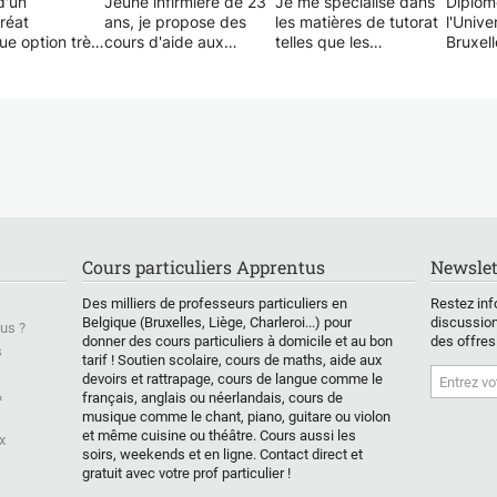
d'un
Jeune infirmière de 23
Je me spécialise dans
Diplôm
réat
ans, je propose des
les matières de tutorat
l'Unive
que option très
cours d'aide aux
telles que les
Bruxell
 propose de
devoirs pour des
mathématiques, la
une pé
r à réviser le
enfants en primaire.
géographie, l'histoire,
accessi
e scolaire en
Après avoir vécu 7
les sciences politiques
une aid
evoir les cours
années en Espagne, je
et l'économie. Mon
prépar
, mais aussi
parle en effet le
objectif premier est de
interro
es exercices
français, l'anglais et
susciter et d'entretenir
examen
 vous aider à
l'espagnol. Je peux
l'enthousiasme de mes
remise
'année
donc aider également
étudiants pour les
Les sc
e!
les plus jeunes élèves
matières qu'ils
souven
s élèves est
pour des cours de
étudient. J'offre une
assimil
 8 de
langue en niveau A1,
assistance dans divers
nature 
Cours particuliers Apprentus
Newslet
à 16/20 au
A2 et B1. Ayant le
sujets qu'ils peuvent
ou de 
permis B, je peux me
trouver difficiles. De
quantit
Des milliers de professeurs particuliers en
Restez inf
déplacer en voiture
plus, j'administre
à reteni
Belgique (Bruxelles, Liège, Charleroi...) pour
discussion
us ?
pour donner les cours
régulièrement de brefs
Mon bu
donner des cours particuliers à domicile et au bon
des offres
s
tarif ! Soutien scolaire, cours de maths, aide aux
particuliers. J'ai déjà
tests pour assurer leur
progres
devoirs et rattrapage, cours de langue comme le
donné des cours d'aide
progression dans les
son ry
&
français, anglais ou néerlandais, cours de
aux devoirs plus jeune.
matières respectives.
réelle compréhension
musique comme le chant, piano, guitare ou violon
de la m
et même cuisine ou théâtre. Cours aussi les
x
bon ret
soirs, weekends et en ligne. Contact direct et
compre
gratuit avec votre prof particulier !
Je véri