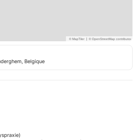
|
Auderghem, Belgique
yspraxie)