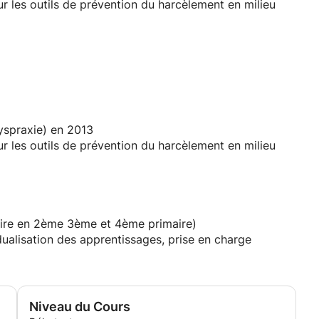
r les outils de prévention du harcèlement en milieu
laire en 2ème 3ème et 4ème primaire)
dualisation des apprentissages, prise en charge
dyspraxie) en 2013
r les outils de prévention du harcèlement en milieu
laire en 2ème 3ème et 4ème primaire)
dualisation des apprentissages, prise en charge
Niveau du Cours