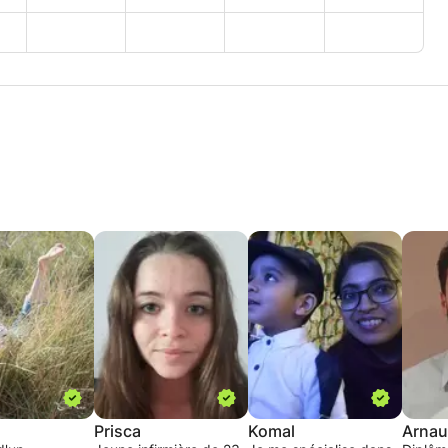
Prisca
Komal
Arna