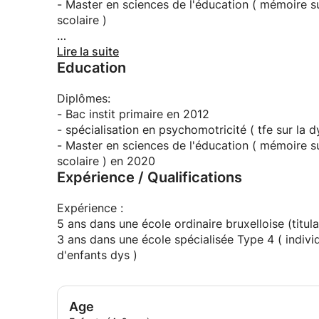
- Master en sciences de l'éducation ( mémoire su
scolaire )
Expérience :
Lire la suite
Education
5 ans dans une école ordinaire bruxelloise (titu
3 ans dans une école spécialisée Type 4 ( indivi
d'enfants dys )
Diplômes:
- Bac instit primaire en 2012
- spécialisation en psychomotricité ( tfe sur la 
- Master en sciences de l'éducation ( mémoire su
scolaire ) en 2020
Expérience / Qualifications
Expérience :
5 ans dans une école ordinaire bruxelloise (titu
3 ans dans une école spécialisée Type 4 ( indivi
d'enfants dys )
Age