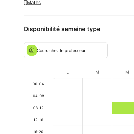
Maths
Disponibilité semaine type
Cours chez le professeur
L
M
M
00-04
04-08
08-12
12-16
16-20