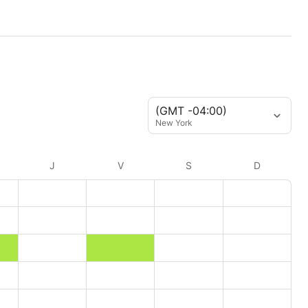
(GMT -04:00)
New York
J
V
S
D