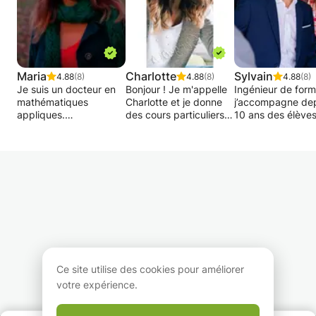
Maria
Charlotte
Sylvain
4.88
(8)
4.88
(8)
4.88
(8)
Je suis un docteur en
Bonjour ! Je m'appelle
Ingénieur de form
mathématiques
Charlotte et je donne
j’accompagne de
appliques.
des cours particuliers
10 ans des élève
Enseignante
depuis 2014. J’ai
tous niveaux, en
doctorante en math
commencé pendant
mathématiques et
propose les cours
mes études, un peu
delà.
mathématiques dans
naturellement : j’ai
les différents
toujours eu des facilités
Mes cours ne se
domaines. Je suis fier
en sciences, et on me
limitent pas à exp
de rendre intéressant
disait souvent que
des formules : je
les mathématiques aux
j’expliquais les choses
m’efforce de
élèves qui ne l'aiment.
de façon claire et
transmettre une
Et puis ils étaient
patiente. J’ai donc eu
méthode de travai
capable de réussir ses
envie d’aider ceux pour
la confiance en so
cours en maths.
qui ces matières
une approche pos
Ce site utilise des cookies pour améliorer
Je suis bilingue :
semblaient plus
de l’apprentissag
votre expérience.
anglais et français
compliquées.
Ensemble, on
Aujourd’hui, je suis
travaillera à