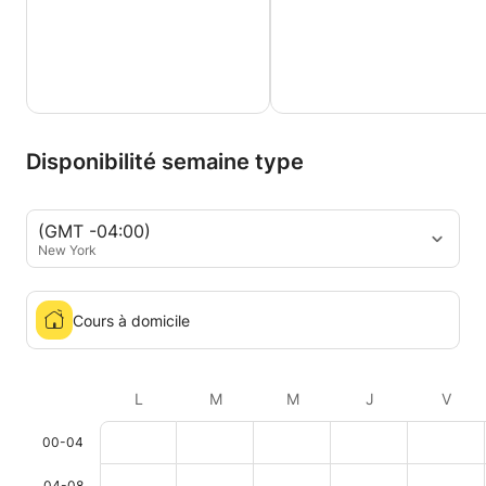
Disponibilité semaine type
(GMT -04:00)
New York
Cours à domicile
L
M
M
J
V
00-04
04-08