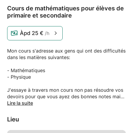
Cours de mathématiques pour élèves de
primaire et secondaire
Àpd
25 €
/h
Mon cours s'adresse aux gens qui ont des difficultés
dans les matières suivantes:
- Mathématiques
- Physique
J'essaye à travers mon cours non pas résoudre vos
devoirs pour que vous ayez des bonnes notes mais
surtout vous apprendre la bonne logique, l'esprit de
Lire la suite
synthèse qu'il faut développer pour pouvoir être
autonome par la suite.
Lieu