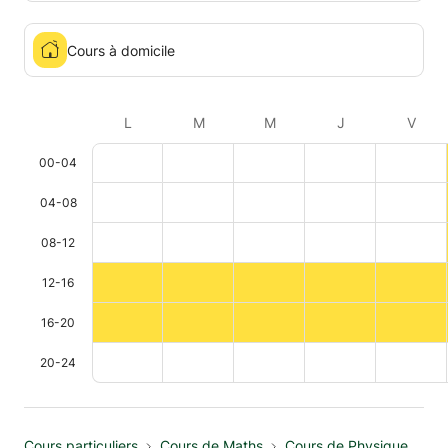
Cours à domicile
L
M
M
J
V
00-04
04-08
08-12
12-16
16-20
20-24
Cours particuliers
Cours de Maths
Cours de Physique