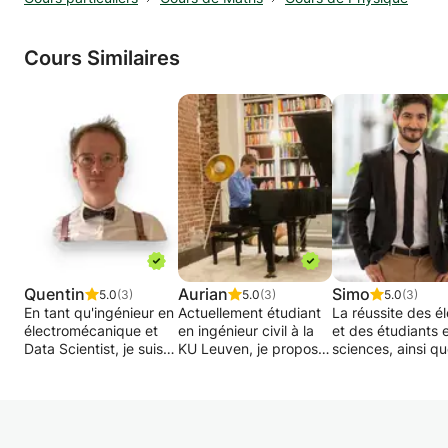
Cours Similaires
Quentin
Aurian
Simo
5.0
(3)
5.0
(3)
5.0
(3)
En tant qu'ingénieur en
Actuellement étudiant
La réussite des é
électromécanique et
en ingénieur civil à la
et des étudiants 
Data Scientist, je suis là
KU Leuven, je propose
sciences, ainsi qu
pour apporter un coup
des cours de maths et
développement de
de main et partager
de sciences pour tous
potentiel, me tien
des astuces et des
les niveaux et tous les
cœur. Les matièr
"tips" avec les jeunes
âges. Que vous soyez
considérées com
qui rencontrent des
en difficulté à l'école ou
difficiles, telles q