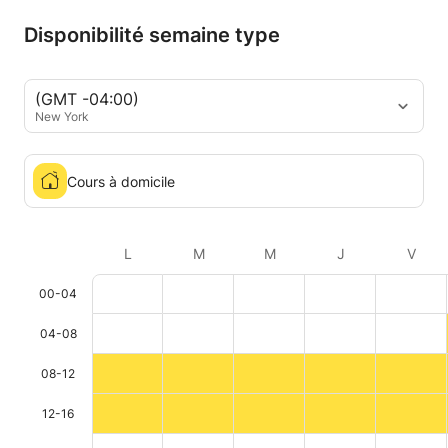
Disponibilité semaine type
(GMT -04:00)
New York
Cours à domicile
L
M
M
J
V
00-04
04-08
08-12
12-16