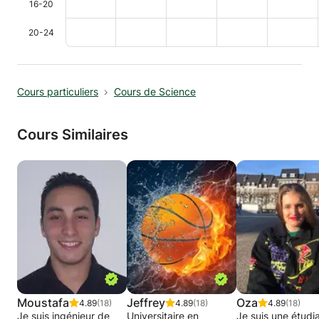
16-20
20-24
Cours particuliers
Cours de Science
Cours Similaires
Moustafa
Jeffrey
Oza
4.89
(18)
4.89
(18)
4.89
(18)
Je suis ingénieur de
Universitaire en
Je suis une étudi