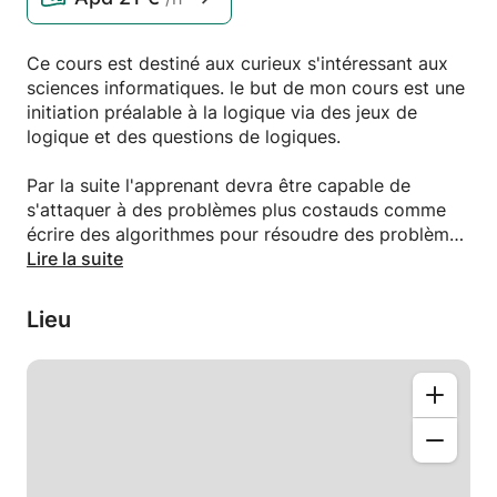
Ce cours est destiné aux curieux s'intéressant aux
sciences informatiques. le but de mon cours est une
initiation préalable à la logique via des jeux de
logique et des questions de logiques.
Par la suite l'apprenant devra être capable de
s'attaquer à des problèmes plus costauds comme
écrire des algorithmes pour résoudre des problèmes
dont le niveau de difficulté ira de manière
Lire la suite
croissante, ce qui aidera l'apprenant dans son
évolution.
Lieu