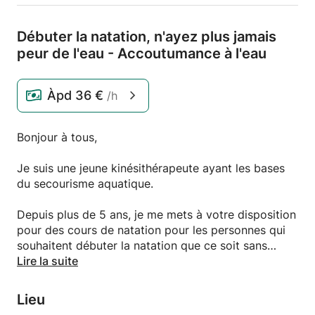
Débuter la natation,
n'ayez plus jamais
peur de l'eau - Accoutumance à l'eau
Àpd
36 €
/h
Bonjour à tous,
Je suis une jeune kinésithérapeute ayant les bases
du secourisme aquatique.
Depuis plus de 5 ans, je me mets à votre disposition
pour des cours de natation pour les personnes qui
souhaitent débuter la natation que ce soit sans
phobie ou avec phobie.
Lire la suite
Petit à petit, avec psychopédagogie et méthode
Lieu
nous travaillerons pour vaincre votre phobie et pour