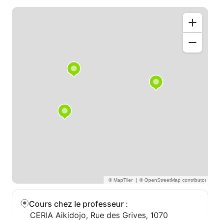
vous permettre de tout d'abord, vous sentir à l'aise
dans l'eau et ensuite, de pouvoir vous déplacer dans
l'eau en nageant.
Si vous avez des questions, n'hésitez pas à me
contacter.
|
Cours chez le professeur
:
CERIA Aikidojo, Rue des Grives, 1070