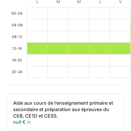
L
M
M
J
V
00-04
04-08
08-12
12-16
16-20
20-24
Aide aux cours de l'enseignement primaire et
secondaire et préparation aux épreuves du
CEB, CE1D et CESS.
null €
/h