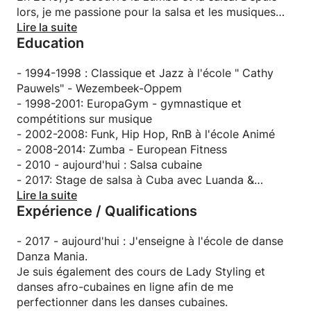
lors, je me passione pour la salsa et les musiques
groupe avec lequel j'ai présenté plusieurs
cubaines.
Lire la suite
chorégraphies de Funk/Hip Hop/RnB à des
Education
spectacles et concours de danse.
Depuis 2017, je fais partie d'une école de danse où
En 2008, je découvre la salsa, la bachata ainsi que
je transmets ma passion à un groupe de personnes
- 1994-1998 : Classique et Jazz à l'école " Cathy
la zumba. Depuis lors, je me passionne pour la salsa
de tout âge, danseur ou non dans l'âme.
Pauwels" - Wezembeek-Oppem
et les musiques cubaines.
- 1998-2001: EuropaGym - gymnastique et
Depuis 2017, je suis membre d'une école de danse
compétitions sur musique
où j’enseigne la salsa à un groupe de personnes de
- 2002-2008: Funk, Hip Hop, RnB à l'école Animé
tout âge, danseur ou non dans l'âme.
- 2008-2014: Zumba - European Fitness
- 2010 - aujourd'hui : Salsa cubaine
Curriculum vitae
- 2017: Stage de salsa à Cuba avec Luanda &
----------------------------
Domingo Pau à l'Académie musicale de la Havane
Lire la suite
● 1994-1998 : Classique et Jazz à l'école " Cathy
Expérience / Qualifications
- 2017 - aujourd'hui : école de danse Danza Mania
Pauwels" - Wezembeek-Oppem
- 2020 : Cours en ligne avec plusieurs professeurs
● 1998-2001: EuropaGym - gymnastique et
cubains de renomée internationale
- 2017 - aujourd'hui : J'enseigne à l'école de danse
compétitions sur musique
Danza Mania.
● 2002-2008: Funk, Hip Hop, RnB à l'école Animé
Je suis également des cours de Lady Styling et
● 2008-2014: Zumba - European Fitness
danses afro-cubaines en ligne afin de me
● 2010 - aujourd'hui : Salsa cubaine
perfectionner dans les danses cubaines.
● 2017: Stage de salsa à Cuba avec Luanda &