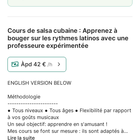
Cours de salsa cubaine : Apprenez à
bouger sur les rythmes latinos avec une
professeure expérimentée
Àpd
42 €
/h
ENGLISH VERSION BELOW
Méthodologie
-----------------------
● Tous niveaux ● Tous âges ● Flexibilité par rapport
à vos goûts musicaux
Un seul objectif: apprendre en s'amusant !
Mes cours se font sur mesure : ils sont adaptés à
votre niveau, vos besoins et vos objectifs. C’est la
Lire la suite