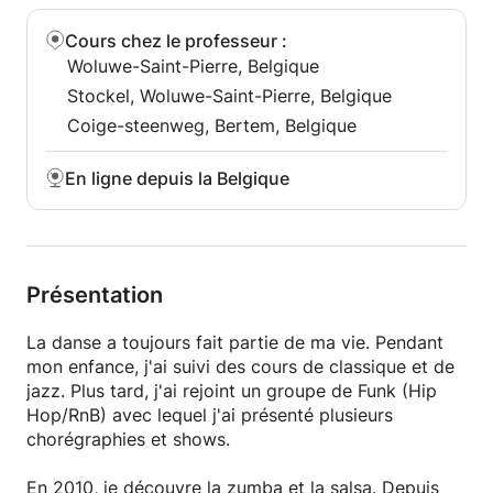
● En couple (futurs mariés): chorégraphie de
mariage (première danse/ouverture de bal)
Cours chez le professeur
:
Woluwe-Saint-Pierre, Belgique
Cours collectifs
Stockel, Woluwe-Saint-Pierre, Belgique
-------------------------
Coige-steenweg, Bertem, Belgique
● En grand groupe: animations pour évènement
(fête d'anniversaire, soirée, enterrement de vie de
jeune fille/garçon, flashmob)
En ligne depuis la Belgique
Mes promesses :
● Ponctualité et fiabilité
● Le cours peut déborder en temps (environ 10 min)
Présentation
● Une préparation assidue avant le cours
● Ma bonne humeur et ma patience toujours au
La danse a toujours fait partie de ma vie. Pendant
rendez-vous
mon enfance, j'ai suivi des cours de classique et de
jazz. Plus tard, j'ai rejoint un groupe de Funk (Hip
Parcours
Hop/RnB) avec lequel j'ai présenté plusieurs
---------------
chorégraphies et shows.
La danse a toujours fait partie de ma vie. Petite, j'ai
suivi des cours de danse classique et de jazz
En 2010, je découvre la zumba et la salsa. Depuis
pendant plusieurs années. Plus tard, j'ai rejoint un