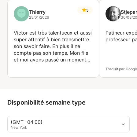
5
Thierry
Stjepa
25/01/2026
30/08/2
Victor est très talentueux et aussi
Patineur expé
super attentif à bien transmettre
professeur pa
son savoir faire. En plus il ne
compte pas son temps. Mon fils
et moi avons passé un moment
délicieux dans tous les sens du
Traduit par Googl
terme. Bravo et Merci.
Disponibilité semaine type
(GMT -04:00)
New York