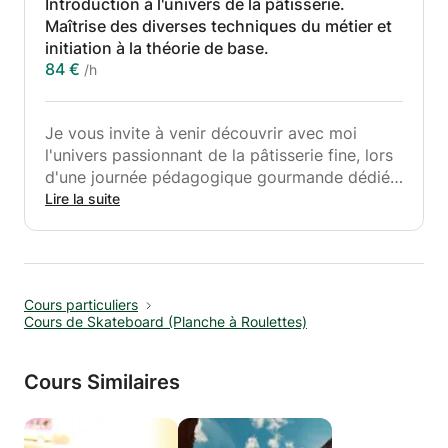
Introduction à l'univers de la pâtisserie.
Maîtrise des diverses techniques du métier et
initiation à la théorie de base.
84 €
/h
Je vous invite à venir découvrir avec moi
l'univers passionnant de la pâtisserie fine, lors
d'une journée pédagogique gourmande dédiée
aux diverses thématiques du métier de
Lire la suite
pâtissier-glacier-chocolatier.
Passionné, rigoureux, et pédagogue, j'exerce la
profession depuis plus de 15 ans et suis en
Cours particuliers
mesure de vous transmettre les précieuses
Cours de Skateboard (Planche à Roulettes)
méthodes et techniques acquises au cours de
mon parcours professionnel, qui seront
indispensables au perfectionnement de vos
Cours Similaires
desserts préférés.
Le cours est accessible aux enfants à partir de