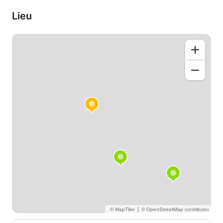
N'hésitez pas à réserver un cours si vous êtes
intéressé. Je vous confirmerai ma présence dès que
Lieu
possible.
Cordialement,
Victor
|