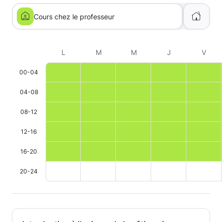
Cours chez le professeur
L
M
M
J
V
00-04
04-08
08-12
12-16
16-20
20-24