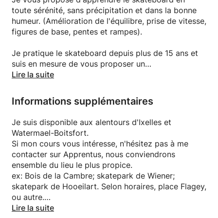
toute sérénité, sans précipitation et dans la bonne
humeur. (Amélioration de l'équilibre, prise de vitesse,
figures de base, pentes et rampes).
Je pratique le skateboard depuis plus de 15 ans et
suis en mesure de vous proposer un
accompagnement personnalisé selon votre niveau et
Lire la suite
vos envies.
Informations supplémentaires
Ceci étant un sport à risque, je vous conseille
vivement d'apporter un casque et des protections.
Je suis disponible aux alentours d'Ixelles et
Watermael-Boitsfort.
Le cours est accessible aux enfants à partir de 6ans
Si mon cours vous intéresse, n'hésitez pas à me
et au adultes de tout âge.
contacter sur Apprentus, nous conviendrons
Au plaisir de vous transmettre mes compétences.😉
ensemble du lieu le plus propice.
ex: Bois de la Cambre; skatepark de Wiener;
À bientôt ✌️
skatepark de Hooeilart. Selon horaires, place Flagey,
ou autre.
Victor
Lire la suite